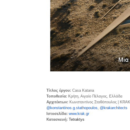
Τίτλος έργου:
Casa Katana
Τοποθεσία:
Κρήτη, Αιγαίο Πέλαγος, Ελλάδα
Αρχιτέκτων:
Κωνσταντίνος Σταθόπουλος | KRAK.
@konstantinos.g.stathopoulos,
@krakarchitects
Ιστοσελίδα:
www.krak.gr
Κατασκευή:
Tetraktys