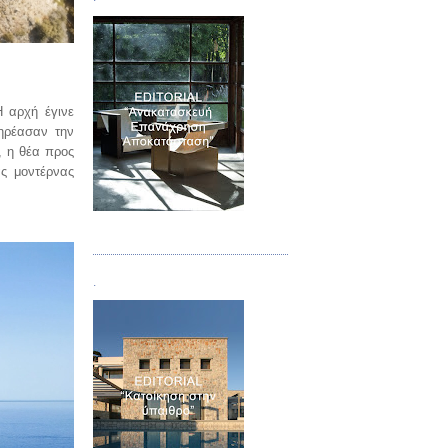
Η αρχή έγινε
πηρέασαν την
, η θέα προς
ας μοντέρνας
Τεύχος 04
.