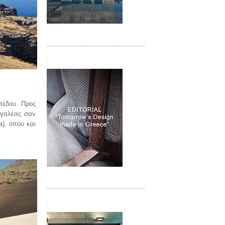
Τεύχος 05
.
πέδου. Προς
υγαλέας σαν
a
), όπου και
Τεύχος 06
.