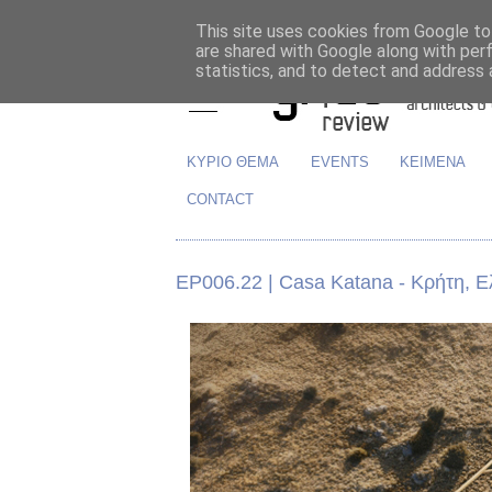
This site uses cookies from Google to 
are shared with Google along with per
statistics, and to detect and address 
ΚΥΡΙΟ ΘΕΜΑ
EVENTS
ΚΕΙΜΕΝΑ
CONTACT
ΕΡ006.22 | Casa Katana - Κρήτη, 