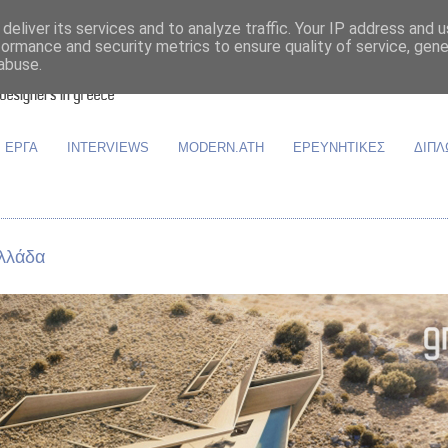
deliver its services and to analyze traffic. Your IP address and 
formance and security metrics to ensure quality of service, gen
abuse.
ΕΡΓΑ
INTERVIEWS
MODERN.ATH
ΕΡΕΥΝΗΤΙΚΕΣ
ΔΙΠΛ
Ελλάδα