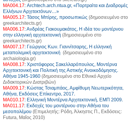
ΜΑ004.17
: Archtech.arch.ntua.gr, «Πορτραίτα και Διαδρομές
Ελλήνων Αρχιτεκτόνων…»
ΜΑ005.17
: Τάσος Μπίρης, προσωπικώς
(δημοσιευμένο στο
greekarchitects.gr)
ΜΑ006.17
: Ανδρέας Γιακουμακάτος, Η ιδέα του μοντέρνου
στην ελληνική αρχιτεκτονική
(δημοσιευμένο στο
greekarchitects.gr)
MA007.17
: Γεώργιος Κων. Γιαννίτσαρης, Η ελληνική
μεταπολεμική αρχιτεκτονική
(δημοσιευμένο στο
archaiologia.gr)
ΜΑ008.17
: Χριστόφορος Σακελλαρόπουλος, Μοντέρνα
Αρχιτεκτονική και Πολιτική της Αστικής Ανοικοδόμησης.
Αθήνα 1945-1960
(δημοσιευμένο στο Εθνικό Αρχείο
Διδακτορικών Διατριβών)
MA009.17
: Κώστας Τσιαμπάος, Αμφίθυμη Νεωτερικότητα,
Αθήνα, Εκδόσεις Επίκεντρο, 2017.
MA010.17
: Ελληνική Μοντέρνα Αρχιτεκτονική
, ΕΜΠ 2009.
ΜΑ011.17
: Εκδοχές του μοντέρνου στην Αθήνα του
μεσοπολέμου
(Επιμελητής: Ρόδη, Άλκηστις Π., Εκδόσεις:
Futura, Μαΐος 2010)