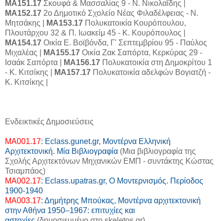
MA151.17
Σκουφά & Μασσαλίας 9 - Ν. Νικολαΐδης |
ΜΑ152.17
2ο Δημοτικό Σχολείο Νέας Φιλαδέλφειας - Ν.
Μητσάκης |
MA153.17
Πολυκατοικία Κουρόπουλου,
Πλουτάρχου 32 & Π. Ιωακείμ 45 - Κ. Κουρόπουλος |
ΜΑ154.17
Οικία Ε. Βοϊβόνδα, Γ' Σεπτεμβρίου 95 - Παύλος
Μιχαλέας |
ΜΑ155.17
Οικία Ζακ Σαπόρτα, Κερκύρας 29 -
Ισαάκ Σαπόρτα |
MA156.17
Πολυκατοικία στη Δημοκρίτου 1
- Κ. Κιτσίκης |
ΜΑ157.17
Πολυκατοικία αδελφών Βογιατζή -
Κ. Κιτσίκης |
Ενδεικτικές Δημοσιεύσεις
ΜΑ001.17
: Eclass.gunet.gr, Μοντέρνα Ελληνική
Αρχιτεκτονική. Μία Βιβλιογραφία
(Μια
βιβλιογραφία της
Σχολής Αρχιτεκτόνων Μηχανικών ΕΜΠ - συντάκτης Κώστας
Τσιαμπάος
)
ΜΑ002.17
: Eclass.upatras.gr, Ο Μοντερνισμός. Περίοδος
1900-1940
ΜΑ003.17
: Δημήτρης Μπούκας, Μοντέρνα αρχιτεκτονική
στην Αθήνα 1950–1967: επιτυχίες και
αστοχίες
(δημοσιευμένο στο skeletos.gr)