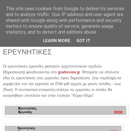
This site uses cookies from Google to deliver its services
and to analyze traffic. Your IP address and user-agent are
shared with Google along with performance and security
metrics to ensure quality of service, generate usage
▼
statistics, and to detect and address abuse.
▼
LEARN MORE
GOT IT
ΕΡΕΥΝΗΤΙΚΕΣ
Οι ερευνητικές εργασίες φοιτητών αρχιτεκτονικών σχολών
(δημοσίευση)
φιλοξενούνται στο
gradreview.gr
. Μπορείτε να στέλνετε
εδώ
τις ερευνητικές σας εργασίες προς δημοσίευση
(τ
ην περίληψη
σε
μορφή doc και την εργασία
σε ΕΝΑ pdf αρχείο με μονές σελίδες -
έως
25
)
. Η συντακτική επιτροπή επιλέγει τις εργασίες οι οποίες θα
ΜΒ
αναρτηθούν επιπλέον και στην ενότητα "Κύριο Θέμα".