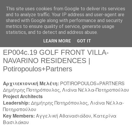
This site uses cookies from Google to deliver its services
and to analyze traffic. Your IP address and user-agent are
shared with Google along with performance and security
metrics to ensure quality of service, generate usage
▼
statistics, and to detect and address abuse.
▼
LEARN MORE
GOT IT
ΕΡ004c.19 GOLF FRONT VILLA-
NAVARINO RESIDENCES |
Potiropoulos+Partners
Αρχιτεκτονική Μελέτη:
POTIROPOULOS+PARTNERS
Δημήτρης Ποτηρόπουλος, Λιάνα Νέλλα-Ποτηροπούλου
Project Architects
Leadership:
Δημήτρης Ποτηρόπουλος, Λιάνα Νέλλα-
Ποτηροπούλου
Key Members:
Αγγελική Αθανασιάδου, Κατερίνα
Βασιλάκου