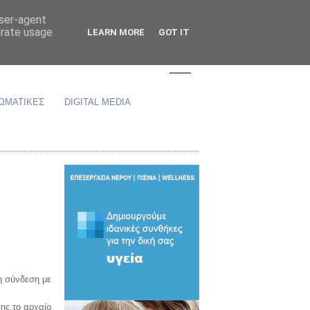
user-agent
erate usage
LEARN MORE
GOT IT
ΩΜΑΤΙΚΕΣ
DIGITAL MEDIA
 η σύνδεση με
ης,το αρχαίο