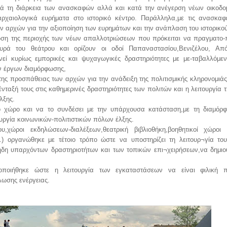
ατά τη διάρκεια των ανασκαφών αλλά και κατά την ανέγερση νέων οικοδο
ρχαιολογικά ευρήματα στο ιστορικό κέντρο. Παράλληλα,με τις ανασκαφ
ν αρχών για την αξιοποίηση των ευρημάτων και την ανάπλαση του ιστορικού
ωση της περιοχής των νέων απαλλοτριώσεων που πρόκειται να πραγματο-
υρά του θεάτρου και ορίζουν οι οδοί Παπαναστασίου,Βενιζέλου, Απ
νεί κυρίως εμπορικές και ψυχαγωγικές δραστηριότητες με με-ταβαλλόμε
ν έργων διαμόρφωσης,
 της προσπάθειας των αρχών για την ανάδειξη της πολιτισμικής κληρονομιάς
ένταξή τους στις καθημερινές δραστηριότητες των πολιτών και η λειτουργία 
λξης.
ο χώρο και να το συνδέσει με την υπάρχουσα κατάσταση,με τη διαμόρφ
ουργία κοινωνικών-πολιτιστικών πόλων έλξης.
,χώροι εκδηλώσεων-διαλέξεων,θεατρική βιβλιοθήκη,βοηθητικοί χώροι λ
) οργανώθηκε με τέτοιο τρόπο ώστε να υποστηρίζει τη λειτουρ¬γία το
ήδη υπαρχόντων δραστηριοτήτων και των τοπικών επι¬χειρήσεων,να δημιο
οποιήθηκε ώστε η λειτουργία των εγκαταστάσεων να είναι φιλική 
ωσης ενέργειας.