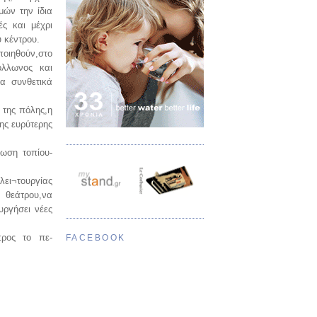
μών την ίδια
ές και μέχρι
 κέντρου.
ποιηθούν,στο
όλλωνος και
να συνθετικά
 της πόλης,η
της ευρύτερης
ωση τοπίου-
ει¬τουργίας
υ θεάτρου,να
υργήσει νέες
προς το πε-
FACEBOOK