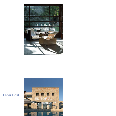
Τεύχος 04
.
Older Post