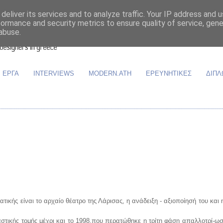
deliver its services and to analyze traffic. Your IP address and 
formance and security metrics to ensure quality of service, gen
abuse.
ΕΡΓΑ
INTERVIEWS
MODERN.ATH
ΕΡΕΥΝΗΤΙΚΕΣ
ΔΙΠΛ
τικής είναι το αρχαίο θέατρο της Λάρισας, η ανάδειξη - αξιοποίησή του και
αστικής τομής μέχρι και το 1998,που περατώθηκε η τρίτη φάση απαλλοτρί-ωσ