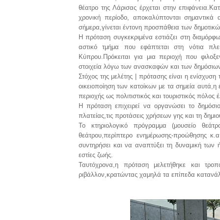
θέατρο της Λάρισας έρχεται στην επιφάνεια.Κ
χρονική περίοδο, αποκαλύπτονται σημαντικά α
σήμερα,γίνεται έντονη προσπάθεια των δημοτικώ
Η πρόταση συγκεκριμένα εστιάζει στη διαμόρφ
αστικό τμήμα που εφάπτεται στη νότια πλε
Κύπρου.Πρόκειται για μια περιοχή που φιλοξε
στοιχεία λόγω των ανασκαφών και των δημόσιω
Στόχος της μελέτης | πρότασης είναι η ενίσχυση
οικειοποίηση των κατοίκων με τα σημεία αυτά,η 
περιοχής ως πολιτιστικός και τουριστικός πόλος έ
Η πρόταση επιχειρεί να οργανώσει το δημόσι
πλατείας,τις προτάσεις χρήσεων γης και τη δημι
Το κτηριολογικό πρόγραμμα (μουσείο θεάτρου
θεάτρου,περίπτερο ενημέρωσης-προώθησης κ.α.
συντηρήσει και να αναπτύξει τη δυναμική των 
εστίες ζωής.
Ταυτόχρονα,η πρόταση μελετήθηκε και τροπ
ριβάλλον,κρατώντας χαμηλά τα επίπεδα κατανάλ