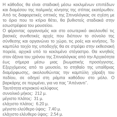
Η κάθοδος θα είναι σταδιακή μέσω κεκλιμένων επιπέδων
και διαμέσου της παλμικής κίνησης της στίπας εκατέρωθεν.
Από τις διαφορετικές οπτικές της Σπιναλόγκας σε σχέση με
το όριο που το κτίριο θέτει, θα βυθιστείς σταδιακά στην
εσωστρέφεια του μουσείου.
Ο φέροντας οργανισμός και στο εσωτερικό ακολουθεί τις
βασικές συνθετικές αρχές που διέπουν το σύνολο της
σύνθεσης και οργανώνει το χώρο, τις ροές και κινήσεις. Το
καμπύλο τοιχίο της υποδοχής θα σε στρέψει στην εκθεσιακή
πορεία, αρχικά υπό το κεκλιμένο στέγαστρο. Θα κινηθείς
στον άξονα του χρόνου της Σπιναλόγκας από την Αρχαιότητα
έως σήμερα μέσω μιας βιωματικής προσέγγισης.
Εξερχόμενος από το μουσείο, το στηθαίο της υπαίθριας
διαμόρφωσης, ακολουθώντας την καμπύλη χάραξη του
πεδίου, σε οδηγεί στη ράμπα καθόδου στο μόλο. Ο
βαρκάρης σε περιμένει, για να πας "Απέναντι".
Ταυτότητα κτιριακού κελύφους
συνολικό μήκος: 212 μ.
μέγιστο πλάτος: 31 μ.
ελάχιστο πλάτος: 6.20 μ.
μέγιστο ελεύθερο ύψος: 7.40 μ.
ελάχιστο ελέυθερο ύψος: 2.54 μ.