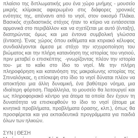
πλαίσιο της διπλωματικής μου ένα χώρο μνήμης - μουσείο
μικρής κλίμακας αφιερωμένο στις διάφορες χρονικές
ενότητες της, απέναντι από το νησί, στον οικισμό Πλάκα.
Βασικός σχεδιαστικός στόχος ήταν το κτίριο να εντάσσεται
αρμονικά στο περιβάλλον και να σχετίζεται με αυτό (ένταξη),
διατηρώντας όμως και μια έντονα συμβολική γλώσσα
(ένταση). Ένας χώρος όπου εκθέματα και κτιριακό κέλυφος
συνδιαλέγονται άμεσα με στόχο την ισχυροποίηση του
βιώματος και την πλήρη κατανόηση της ιστορίας του νησιού,
πριν μεταβεί ο επισκέπτης -γνωρίζοντας πλέον την ιστορία
του- με το καΪκι στο ίδιο το νησί. Με την πλήρη
πληροφόρηση και κατανόηση της μακραίωνης ιστορίας της
Σπιναλόγκας, η επίσκεψη στο ίδιο το νησί δύναται πλέον να
αποκτήσει μια άλλη δυναμική, ένα βαθύτερο νόημα, μια
ιδιαίτερη φόρτιση. Παράλληλα, το μουσείο θα λειτουργεί και
ως πληροφοριακό κέντρο για άτομα τα οποία δεν έχουν τη
δυνατότητα να επισκεφθούν το ίδιο το νησί (άτομα με
κινητικά προβλήματα, προβλήματα όρασης, κλπ.), όπως θα
προσφέρεται και για εκπαιδευτικά προγράμματα για παιδιά
όλων των ηλικιών.
ΣΥΝ | ΘΕΣΗ