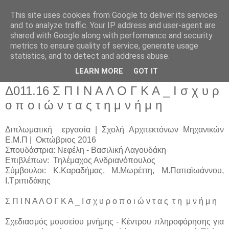
This site uses cookies from Google to deliver its services
and to analyze traffic. Your IP address and user-agent are
shared with Google along with performance and security
metrics to ensure quality of service, generate usage
▼
statistics, and to detect and address abuse.
▼
LEARN MORE
GOT IT
Δ011.16 Σ Π Ι Ν Α Λ Ο Γ Κ Α _ Ι σ χ υ ρ
ο π ο ι ώ ν τ α ς τ η μ ν ή μ η
Διπλωματική εργασία | Σχολή Αρχιτεκτόνων Μηχανικών
Ε.Μ.Π | Οκτώβριος 2016
Σπουδάστρια: Νεφέλη - Βασιλική Λαγουδάκη
Επιβλέπων: Τηλέμαχος Ανδριανόπουλος
Σύμβουλοι: Κ.Καραδήμας, Μ.Μωρέττη, Μ.Παπαϊωάννου,
Ι.Τριπιδάκης
Σ Π Ι Ν Α Λ Ο Γ Κ Α _ Ι σ χ υ ρ ο π ο ι ώ ν τ α ς τ η μ ν ή μ η
Σχεδιασμός μουσείου μνήμης - Κέντρου πληροφόρησης για