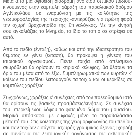
Μετά από μια οφιοειδή διαδρομή ανοικτού οπτικού πεδίου-
κινούμενος στην καμπύλη χάραξη του παραλιακού δρόμου
Αγ.Νικολάου σε εναρμόνιση με τις κοιλότητες της
γεωμορφολογίας της περιοχής -αντικρύζεις για πρώτη φορά
την οχυρή βραχονησίδα της Σπιναλόγκας. Με την κίνησή
σου αγκαλιάζεις το Μνημείο, το ίδιο το τοπίο σε στρέφει σε
αυτό.
Από το πεδίο (ένταξη), καθώς και από την ιδιαιτερότητα του
θέματος εν γένει (ένταση), θα προκύψει η γένεση του
κτιριακού οργανισμού. Πέντε τοιχία από οπλισμένο
σκυρόδεμα θα ορίσουν το κτιριακό κέλυφος, θα θέσουν τα
όρια του μέσα από το έξω. Συμπληρωματικά των κυρτών κ’
κοίλων του πεδίου λειτουργούν τα τοιχία και οι κερκίδες σε
καμπύλες χαράξεις.
Συγχρόνως, χαράξεις κ’ συνέχειες από τον πολεοδομικό ιστό
θα ορίσουν τις βασικές προσβάσεις/κινήσεις. Σε συνέχεια
του υπερκείμενου λόφου το φυτεμένο δώμα του μουσείου.
Μερικά υπόσκαφο, με εμφανές μόνο το παραθαλάσσιο
μέτωπό του. Στις κοιλότητες της γεωμορφολογίας του πεδίου
και των τοιχίων εισάγεται ισχυρός γραμμικός άξονας [χορδή]
σε συνάφεια της λειτουργικής οργάνωσης της εκθεσιακής