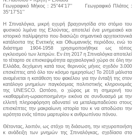
Γεωγραφικό Μήκος : 25°44’17’’ Γεωγραφικό Πλάτος :
35°17’51’’
Η Σπιναλόγκα, μικρή οχυρή βραχονησίδα στο στόμιο του
φυσικού λιμένα της Ελούντας, αποτελεί ένα μνημειακό και
ιστορικό παλίμψηστο που διασώζει σημαντικά αρχιτεκτονικά
κατάλοιπα της Ενετικής και Οθωμανικής περιόδου, ενώ το
διάστημα 1904-1958 χρησιμοποιήθηκε ως τόπος
εγκλεισμού των λεπρών. Εν έτη 2017 η Σπιναλόγκα αποτελεί
το τέταρτο σε επισκεψιμότητα αρχαιολογικό χώρο σε όλη την
Ελλάδα, δεχόμενη κατά τους θερινούς μήνες σχεδόν 3.000
επσκέπτες από όλο τον κόσμο ημερησίως! Το 2018 μάλιστα
αναμένεται η κατάθεση του φακέλου για την ένταξή της στον
κατάλογο μνημείων παγκόσμιας πολιτιστικής κληρονομιάς
της UNESCO. Ωστόσο, ο χώρος με τη σημερινή του
«καθαρμένη-ωραιοποιημένη» εικόνα σε συνδυασμό με την
ελλιπή πληροφόρηση αδυνατεί να μεταλαμπαδεύσει στους
επισκέπτες την μακραίωνη ιστορία του κ να αποδώσει την
ιερότητα ενός τόπου μαρτυρίου κ ανθρωπίνου πόνου.
Θέτοντας, λοιπόν, ως στόχο τη διάσωση, την ισχυροποιήση
κ ανάδειξη των μνημών της Σπιναλόγκας, σχεδίασα στο