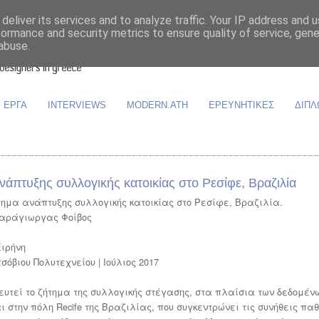
deliver its services and to analyze traffic. Your IP address and 
formance and security metrics to ensure quality of service, gen
abuse.
ΕΡΓΑ
INTERVIEWS
MODERN.ATH
ΕΡΕΥΝΗΤΙΚΕΣ
ΔΙΠΛ
ανάπτυξης συλλογικής κατοικίας στο Ρεσίφε, Βραζιλία
Σύστημα ανάπτυξης συλλογικής κατοικίας στο Ρεσίφε, Βραζιλία.
Καράγιωργας Φοίβος
ιρήνη
όβιου Πολυτεχνείου | Ιούλιος 2017
τεί το ζήτημα της συλλογικής στέγασης, στα πλαίσια των δεδομένω
 στην πόλη Recife της Βραζιλίας, που συγκεντρώνει τις συνήθεις πα