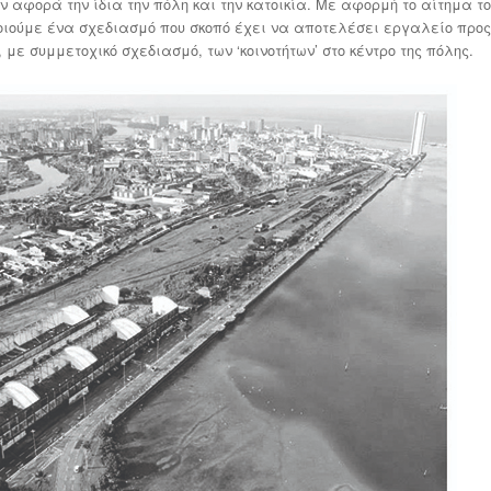
 αφορά την ίδια την πόλη και την κατοικία. Με αφορμή το αίτημα τ
οποιούμε ένα σχεδιασμό που σκοπό έχει να αποτελέσει εργαλείο προ
 με συμμετοχικό σχεδιασμό, των ‘κοινοτήτων’ στο κέντρο της πόλης.