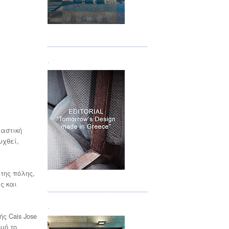
Τεύχος 05
.
 αστική
υχθεί,
της πόλης,
Τεύχος 06
ς και
.
ς Cais Jose
μό το