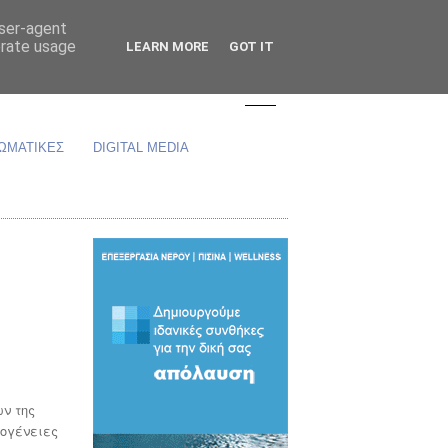
user-agent
erate usage
LEARN MORE
GOT IT
ΩΜΑΤΙΚΕΣ
DIGITAL MEDIA
ν της
θογένειες