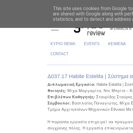
This site uses cookies from Google to 
are shared with Google along with per
statistics, and to detect and address 
ΚΥΡΙΟ ΘΕΜΑ
EVENTS
ΚΕΙΜΕΝΑ
CONTACT
Δ037.17 Habite Estelita | Σύστημα 
Habite Estelita | 
Διπλωματική Εργασία:
Μίχα Μαργαρίτα, Ντε Μπρίτο – 
Φοιτητές:
Σταυρίδης Σταύρος
Επιβλέπων Καθηγητής:
Βασιλάτος Παναγιώτης, Μίχα Ε
Σύμβουλοι:
Τμήμα Αρχιτεκτόνων Μηχανικών Εθνικού Μετσ
Η παρούσα εργασία επιχειρεί να πραγματευ
σύγχρονης πόλης. Η εργασία επικεντρώνεται