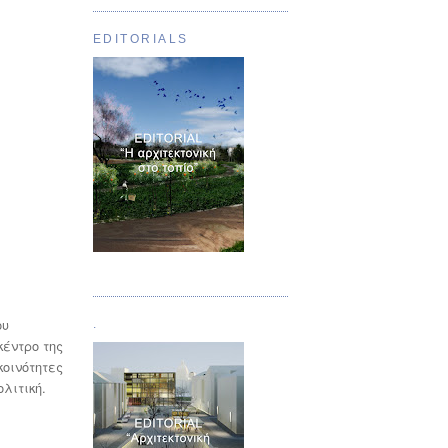
EDITORIALS
Τεύχος 01
ου
.
έντρο της
κοινότητες
λιτική.