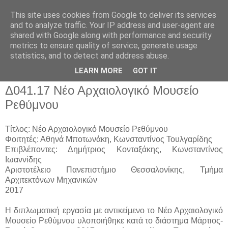
This site uses cookies from Google to deliver its services
and to analyze traffic. Your IP address and user-agent are
shared with Google along with performance and security
metrics to ensure quality of service, generate usage
▼
statistics, and to detect and address abuse.
▼
LEARN MORE
GOT IT
Δ041.17 Νέο Αρχαιολογικό Μουσείο
Ρεθύμνου
Τίτλος: Νέο Αρχαιολογικό Μουσείο Ρεθύμνου
Φοιτητές: Αθηνά Μποτωνάκη, Κωνσταντίνος Τουλγαρίδης
Επιβλέποντες: Δημήτριος Κονταξάκης, Κωνσταντίνος
Ιωαννίδης
Αριστοτέλειο Πανεπιστήμιο Θεσσαλονίκης, Τμήμα
Αρχιτεκτόνων Μηχανικών
2017
Η διπλωματική εργασία με αντικείμενο το Νέο Αρχαιολογικό
Μουσείο Ρεθύμνου υλοποιήθηκε κατά το διάστημα Μάρτιος-