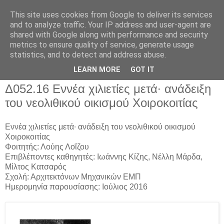
This site uses cookies from Google to deliver its services
and to analyze traffic. Your IP address and user-agent are
shared with Google along with performance and security
metrics to ensure quality of service, generate usage
▼
statistics, and to detect and address abuse.
▼
LEARN MORE
GOT IT
Δ052.16 Εννέα χιλιετίες μετά∙ ανάδειξη
του νεολιθικού οικισμού Χοιροκοιτίας
Εννέα χιλιετίες μετά∙ ανάδειξη του νεολιθικού οικισμού
Χοιροκοιτίας
Φοιτητής: Λούης Λοΐζου
Επιβλέποντες καθηγητές: Ιωάννης Κίζης, Νέλλη Μάρδα,
Μίλτος Κατσαρός
Σχολή: Αρχιτεκτόνων Μηχανικών ΕΜΠ
Ημερομηνία παρουσίασης: Ιούλιος 2016