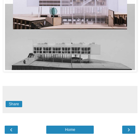
Share
‹
›
Home