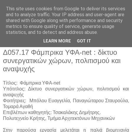
This site uses cookies from Google to deliver its services
and to analyze traffic. Your IP address and user-agent are
shared with Google along with performance and security
metrics to ensure quality of service, generate usage
▼
statistics, and to detect and address abuse.
▼
LEARN MORE
GOT IT
Δ057.17 Φάμπρικα ΥΦΑ-net : δίκτυο
συνεργατικών χώρων, πολιτισμού και
αναψυχής
Τίτλος: Φάμπρικα ΥΦΑ-net
Υπότιτλος: Δίκτυο συνεργατικών χώρων, πολιτισμού και
αναψυχής
Φοιτήτριες: Μπόλου Ευαγγελία, Παναγιώταρου Σταυρούλα,
Τομαρά Αγαθή
Επιβλέπων καθηγητής: Τσακαλάκης Δημήτρης.
Πολυτεχνείο Κρήτης, Τμήμα Αρχιτεκτόνων Μηχανικών
Στην παρούσα εργασία μελετάται η παλιά βιομηχανία