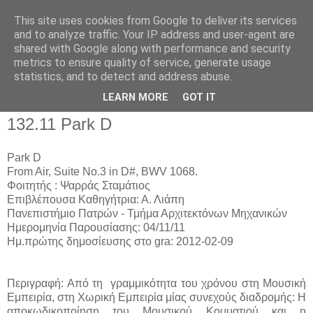
This site uses cookies from Google to deliver its services
and to analyze traffic. Your IP address and user-agent are
shared with Google along with performance and security
metrics to ensure quality of service, generate usage
▼
statistics, and to detect and address abuse.
▼
LEARN MORE
GOT IT
132.11 Park D
Park D
From Air, Suite No.3 in D#, BWV 1068.
Φοιτητής : Ψαρράς Σταμάτιος
Επιβλέπουσα Καθηγήτρια: Α. Λιάπη
Πανεπιστήμιο Πατρών - Τμήμα Αρχιτεκτόνων Μηχανικών
Ημερομηνία Παρουσίασης: 04/11/11
Ημ.πρώτης δημοσίευσης στο gra: 2012-02-09
Περιγραφή: Από τη γραμμικότητα του χρόνου στη Μουσική
Εμπειρία, στη Χωρική Εμπειρία μίας συνεχούς διαδρομής: Η
αποκωδικοποίηση του Μουσικού Κομματιού και η