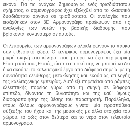
εικόνα. Για τις ανάγκες δημιουργίας ενός τρισδιάστατου
σχήματος, ο αρμονογράφος έχει εξελιχθεί από το κλασσικό
δυσδιάστατο όργανο σε τρισδιάστατο. Οι αναλογίες που
εισάχθηκαν στον 3D Αρμονογράφο προέκυψαν από τις
αναλογίες των νοτών της βασικής διαδρομής, που
βρίσκονται κοντινότερα σε αυτούς.
Οι λειτουργίες των αρμονογράφων ολοκληρώνουν το πάρκο
σαν εκθεσιακό χώρο: Ο κεντρικός αρμονογράφος έχει μία
μικρή σκηνή στο κέντρο, που μπορεί να έχει περιμετρική
θέαση από τους θεατές, ώστε ο επισκέπτης να μπορεί να δει
ή να ακούσει το καλλιτεχνικό έργο από διάφορα σημεία, με τη
δυνατότητα ελεύθερης μετακίνησης και εκούσιας επιλογής
της καλλιτεχνικής εμπειρίας. Αυτό εξυπηρετείται από ράμπες
ελλειπτικής πορείας γύρω από τη σκηνή σε διάφορα
επίπεδα, δίνοντας τη δυνατότητα και της καθ' ύψους
διαφοροποίησης της θέσης του παρατηρητή. Παράλληλα,
στους άλλους αρμονογράφους γίνεται μία προσπάθεια
σύζευξης του ήχου και της μουσικής με άλλα στοιχεία του
χώρου, το φώς στον δεύτερο και το νερό στον τελευταίο
αρμονογράφο.