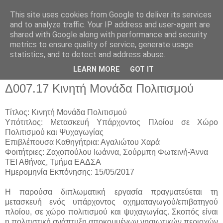
This site uses cookies from Google to deliver its services
and to analyze traffic. Your IP address and user-agent are
shared with Google along with performance and security
metrics to ensure quality of service, generate usage
▼
statistics, and to detect and address abuse.
▼
LEARN MORE
GOT IT
Δ007.17 Κινητή Μονάδα Πολιτισμού
Τίτλος: Κινητή Μονάδα Πολιτισμού
Υπότιτλος: Μετασκευή Υπάρχοντος Πλοίου σε Χώρο
Πολιτισμού και Ψυχαγωγίας
Επιβλέπουσα Καθηγήτρια: Αγαλιώτου Χαρά
Φοιτήτριες: Ζαχοπούλου Ιωάννα, Σούρμπη Φωτεινή-Άννα
ΤΕΙ Αθήνας, Τμήμα ΕΑΔΣΑ
Ημερομηνία Εκπόνησης: 15/05/2017
Η παρούσα διπλωματική εργασία πραγματεύεται τη
μετασκευή ενός υπάρχοντος οχηματαγωγού/επιβατηγού
πλοίου, σε χώρο πολιτισμού και ψυχαγωγίας. Σκοπός είναι
η πολιτιστική ανάπτυξη αποκομμένων νησιωτικών περιοχών