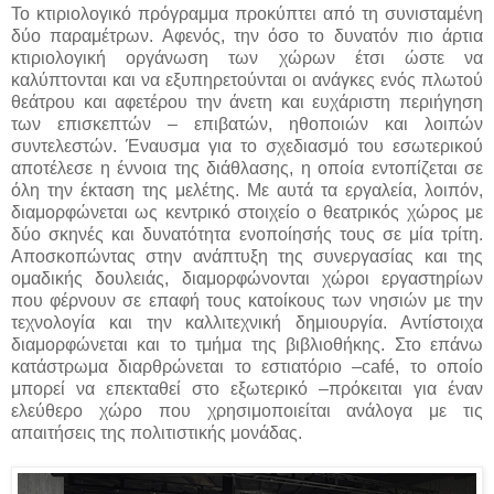
Το κτιριολογικό πρόγραμμα προκύπτει από τη συνισταμένη
δύο παραμέτρων. Αφενός, την όσο το δυνατόν πιο άρτια
κτιριολογική οργάνωση των χώρων έτσι ώστε να
καλύπτονται και να εξυπηρετούνται οι ανάγκες ενός πλωτού
θεάτρου και αφετέρου την άνετη και ευχάριστη περιήγηση
των επισκεπτών – επιβατών, ηθοποιών και λοιπών
συντελεστών. Έναυσμα για το σχεδιασμό του εσωτερικού
αποτέλεσε η έννοια της διάθλασης, η οποία εντοπίζεται σε
όλη την έκταση της μελέτης. Με αυτά τα εργαλεία, λοιπόν,
διαμορφώνεται ως κεντρικό στοιχείο ο θεατρικός χώρος με
δύο σκηνές και δυνατότητα ενοποίησής τους σε μία τρίτη.
Αποσκοπώντας στην ανάπτυξη της συνεργασίας και της
ομαδικής δουλειάς, διαμορφώνονται χώροι εργαστηρίων
που φέρνουν σε επαφή τους κατοίκους των νησιών με την
τεχνολογία και την καλλιτεχνική δημιουργία. Αντίστοιχα
διαμορφώνεται και το τμήμα της βιβλιοθήκης. Στο επάνω
κατάστρωμα διαρθρώνεται το εστιατόριο –café, το οποίο
μπορεί να επεκταθεί στο εξωτερικό –πρόκειται για έναν
ελεύθερο χώρο που χρησιμοποιείται ανάλογα με τις
απαιτήσεις της πολιτιστικής μονάδας.