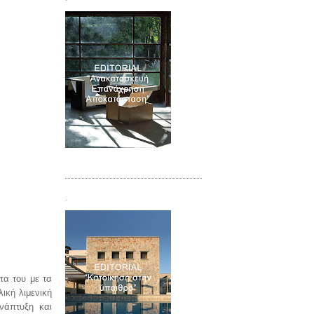
Τεύχος 04
.
τα του με τα
ική λιμενική
νάπτυξη και