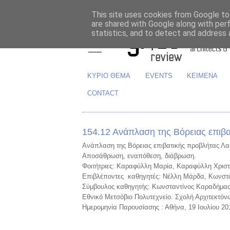
This site uses cookies from Google to 
are shared with Google along with per
statistics, and to detect and address 
ΚΥΡΙΟ ΘΕΜΑ
EVENTS
ΚΕΙΜΕΝΑ
CONTACT
154.12 Ανάπλαση της Βόρειας επιβ
Ανάπλαση της Βόρειας επιβατικής προβλήτας Λα
Αποσάθρωση, εναπόθεση, διάβρωση.
Φοιτήτριες: Καραφύλλη Μαρία, Καραφύλλη Χριστ
Επιβλέποντες καθηγητές: Νέλλη Μάρδα, Κωνστ
Σύμβουλος καθηγητής: Κωνσταντίνος Καραδήμα
Εθνικό Μετσόβιο Πολυτεχνείο. Σχολή Αρχιτεκτό
Ημερομηνία Παρουσίασης : Αθήνα, 19 Ιουλίου 20