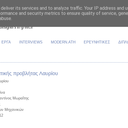
deliver its services and to analyze traffic. Your IP address and 
formance and security metrics to ensure quality of service, gen
abuse.
ΕΡΓΑ
INTERVIEWS
MODERN.ATH
ΕΡΕΥΝΗΤΙΚΕΣ
ΔΙΠΛ
ατικής προβλήτας Λαυρίου
υρίου
ίνα
αντίνος Μωραΐτης
ς
νων Μηχανικών
12