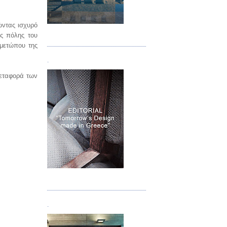
ώντας ισχυρό
Τεύχος 05
ης πόλης του
 μετώπου της
.
μεταφορά των
Τεύχος 06
.