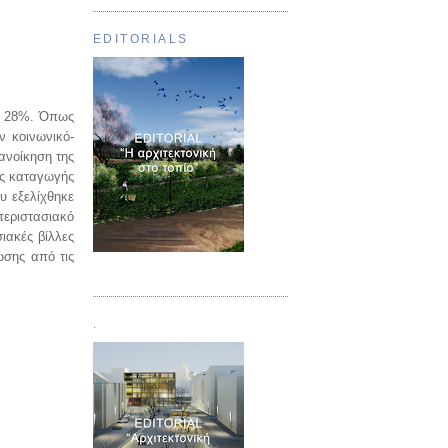
EDITORIALS
το 28%. Όπως
ν κοινωνικό-
ανοίκηση της
ης καταγωγής
υ εξελίχθηκε
εριστασιακό
ιακές βίλλες
ωσης από τις
Τεύχος 01
.