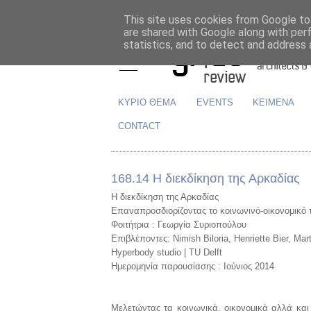
This site uses cookies from Google to 
are shared with Google along with per
statistics, and to detect and address 
ΚΥΡΙΟ ΘΕΜΑ
EVENTS
ΚΕΙΜΕΝΑ
CONTACT
168.14 Η διεκδίκηση της Αρκαδίας
Η διεκδίκηση της Αρκαδίας
Επαναπροσδιορίζοντας το κοινωνινό-οικονομικό 
Φοιτήτρια : Γεωργία Συριοπούλου
Επιβλέποντες: Nimish Biloria, Henriette Bier, Mar
Hyperbody studio | TU Delft
Ημερομηνία παρουσίασης : Ιούνιος 2014
Μελετώντας τα κοινωνικά, οικονομικά αλλά και