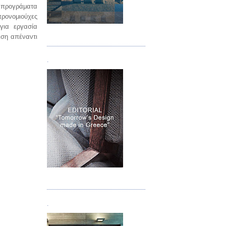
α προγράματα
προνομιούχες
για εργασία
Τεύχος 05
εση απέναντι
.
Τεύχος 06
.