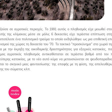
ούσε σε αγροτικές περιοχές. Το 1991 αυτός ο πληθυσμός είχε μειωθεί σ
τής της κλίμακας μέσα σε μόλις 6 δεκαετίες είχε τεράστια επίπτωση στη
αποτέλεσε ένα πολιτισμικό τραύμα το οποίο εκδηλώθηκε ως μια επιθετική επ
ισμού της χώρας τη δεκαετία του '70. Το τακτικό "προσκύνημα" στο χωριό τ
 με την έκρηξη της οικοδομικής δραστηριότητας για εξοχικές κατοικίες, πο
ιμος αγροτικός πληθυσμός αντικαθίσταται σε τεράστιο βαθμό από τον π
ύτερης κατοικίας, με το νέο αυτό κύμα να μετουσιώνεται σε ψευδοπαραδοσ
νεται το σκηνικό μιας φαντασίωσης: της επαφής με τη φύση, της απελευθέρ
σης του σώματος κλπ.