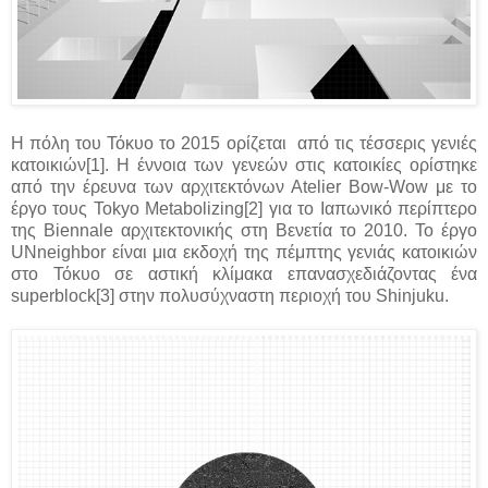
Η πόλη του Τόκυο το 2015 ορίζεται από τις τέσσερις γενιές
κατοικιών[1]. Η έννοια των γενεών στις κατοικίες ορίστηκε
από την έρευνα των αρχιτεκτόνων Atelier Bow-Wow με το
έργο τους Tokyo Metabolizing[2] για το Ιαπωνικό περίπτερο
της Biennale αρχιτεκτονικής στη Βενετία το 2010. Το έργο
UΝneighbor είναι μια εκδοχή της πέμπτης γενιάς κατοικιών
στο Τόκυο σε αστική κλίμακα επανασχεδιάζοντας ένα
superblock[3] στην πολυσύχναστη περιοχή του Shinjuku.