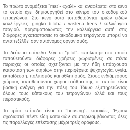
Το πρώτο ονομάζεται "mat"- «χαλί» και αναφέρεται στο κενό
το οποίο έχει δημιουργηθεί στο κέντρο του οικοδομικού
τετραγώνου. Στο κενό αυτό τοποθετούνται τριών ειδών
καλλιέργειες: gingko biloba / wisteria trees / καλλιέργεια
τσαγιού. Χρησιμοποιώντας την καλλιέργεια αυτή στις
διάφορες εγκαταστάσεις το οικοδομικό τετράγωνο μπορεί να
ανταπεξέλθει σαν αυτόνομος οργανισμός.
Το δεύτερο επίπεδο λέγεται "pilot"- «πυλωτή» στο οποίο
τοποθετούνται διάφορες χρήσεις χωρισμένες σε πέντε
περιοχές οι οποίες σχετίζονται με την ήδη υπάρχουσα
κατάσταση των κτηρίων στην περιφέρεια: ψυχαγωγία, υγεία,
εκπαίδευση, πολιτισμός και αθλητισμός. Στους ενδιάμεσους
χώρους τοποθετούνται χώροι στάθμευσης οι οποίοι είναι
βασική ανάγκη για την πόλη του Τόκυο εξυπηρετώντας
όλους τους κάτοικους του τετραγώνου αλλά και τους
περαστικούς.
Το τρίτο επίπεδο είναι το "housing"- κατοικίες. Έχουν
σχεδιαστεί πέντε είδη κατοικιών συμπεριλαμβάνοντας όλες
τις παραλλαγές επέκτασης μέχρι τρείς ορόφους.