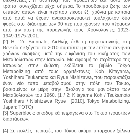
οικογένειας". Η ανάπτυξη των προαστίων κατ' αυτό τον
τρόπο συνεχίζεται μέχρι σήμερα. Το προσδόκιμο ζωής των
σπιτιών αυτών είναι περίπου είκοσι έξι χρόνια με κάποια
από αυτά να έχουν ανακατασκευαστεί τουλάχιστον δύο
φορές στο διάστημα των 90 περίπου χρόνων που πέρασαν
από την αρχή της παραγωγής τους. Χρονολογίες: 1923-
1949-1975-2001.
[2] Η 12η Biennale, Διεθνής έκθεση αρχιτεκτονικής στη
Βενετία διεξάγεται το 2010 συμπίπτει με την επέτειο πενήντα
χρόνων ακριβώς μετά την εμφάνιση του κινήματος των
Μεταβολιστών στην Ιαπωνία. Με αφορμή το περίπτερο της
Ιαπωνίας στην έκθεση εκδίδεται το βιβλίο Tokyo
Metabolizing από τους αρχιτέκτονες Koh Kitayama,
Yoshiharu Tsukamoto και Ryue Nishizawa, που παρουσιάζει
έναν νέο τύπο μεταβολισμού στην πόλη του Τόκυο,
βασισμένος εν μέρη στην ιδεολογία του μανιφέστο των
Μεταβολιστών του 1960.
(1 / 2: Kitayama Koh / Tsukamoto
Yoshiharu / Nishizawa Ryue [2010], Tokyo Metabolizing,
Japan:
ΤΟΤΟ
)
[3] Superblock: οικοδομικά τετράγωνα στο Τόκυο τεραστίων
διαστάσεων.
[4] Σε πολλές περιοχές του Τόκυο ακόμα υπάρχουν ξύλινα