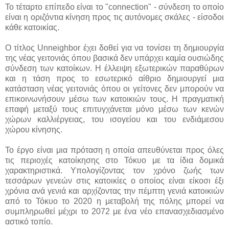
Το τέταρτο επίπεδο είναι το "connection" - σύνδεση το οποίο
είναι η οριζόντια κίνηση προς τις αυτόνομες σκάλες - είσοδοι
κάθε κατοικίας.
O τίτλος Unneighbor έχει δοθεί για να τονίσει τη δημιουργία
της νέας γειτονιάς όπου βασικά δεν υπάρχει καμία ουσιώδης
σύνδεση των κατοίκων. Η έλλειψη εξωτερικών παραθύρων
και η τάση προς το εσωτερικό αίθριο δημιουργεί μια
κατάσταση νέας γειτονιάς όπου οι γείτονες δεν μπορούν να
επικοινωνήσουν μέσω των κατοικιών τους. Η πραγματική
επαφή μεταξύ τους επιτυγχάνεται μόνο μέσω των κενών
χώρων καλλιέργειας, του ισογείου και του ενδιάμεσου
χώρου κίνησης.
Το έργο είναι μια πρόταση η οποία απευθύνεται προς όλες
τις περιοχές κατοίκησης στο Τόκυο με τα ίδια δομικά
χαρακτηριστικά. Υπολογίζοντας τον χρόνο ζωής των
τεσσάρων γενεών στις κατοικίες ο οποίος είναι είκοσι έξι
χρόνια ανά γενιά και αρχίζοντας την πέμπτη γενιά κατοικιών
από το Τόκυο το 2020 η μεταβολή της πόλης μπορεί να
συμπληρωθεί μέχρι το 2072 με ένα νέο επανασχεδιασμένο
αστικό τοπίο.