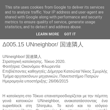
This site uses cookies from Google to deliver its services
and to analyze traffic. Your IP address and user-agent are
shared with Google along with performance and security
metrics to ensure quality of service, generate usage
▼
statistics, and to detect and address abuse.
▼
LEARN MORE
GOT IT
Δ005.15 UΝneighbor/ 国連隣人
UΝneighbor/
国連隣人
Στρατηγική κατοίκησης. Τόκυο 2020.
Φοιτήτρια: Οικονόμου Φλωρεντία
Επιβλέποντες καθηγητές: Δήμητρα Κατσώτα/ Νίκος Σμυρλής
Τμήμα αρχιτεκτόνων μηχανικών, Πανεπιστήμιο Πατρών
Ημερομηνία υποστήριξης: 26/06/2015
Η κατοίκηση στο Τόκυο επαναπροσδιορίζεται με την πέμπτη
γενιά κατοικιών UNneighbor, ανακατατάσσοντας ένα
superblock στη Shinjuku. Το κενό και το ισόγειο