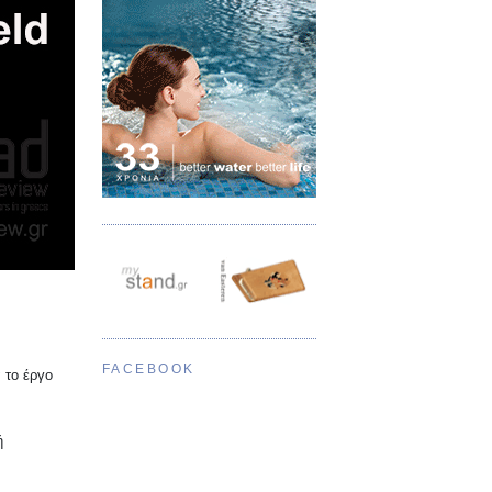
FACEBOOK
α το έργο
ή