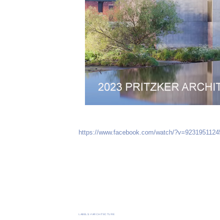
https://www.facebook.com/watch/?v=923195112
LABELS:
#ARCHITECTURE