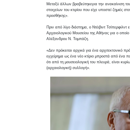
Μεταξύ άλλων βραβεύτηκεγια την ανακαίνιση τ
στοιχείων του κτιρίου που είχε υποστεί ζημιές σ
προσθήκης».
Πριν από λίγο διάστημα, ο Ντέιβιντ Τσίπερφιλντ
ε
Αρχαιολογικού Μουσείου της Αθήνας για ο οποίο 
Αλέξανδρου Ν. Τομπάζη.
«Δεν πρόκειται αρχικά για ένα αρχιτεκτονικό πρό
εγχείρημα ως ένα νέο κτίριο μπροστά από ένα π
ότι από τη μουσειολογική του πλευρά, είναι κυρί
(αρχαιολογική) συλλογή».