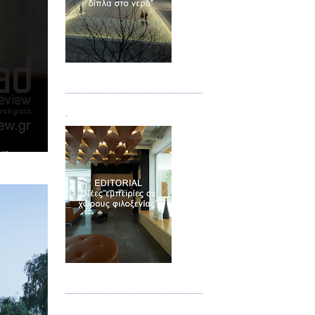
Τεύχος 02
.
Τεύχος 03
.