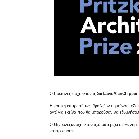
Ο Βρετανός αρχιτέκτονας
SirDavidAlanChipperf
Η κριτική επιτροπή των βραβείων σημείωσε: «Σε
αντί για εκείνα που θα μπορούσαν να εξυμνήσου
O 69χρονοςκαρχιτέκτοναςυποστηρίζει ότι «αντιμετ
κατάρρευση».