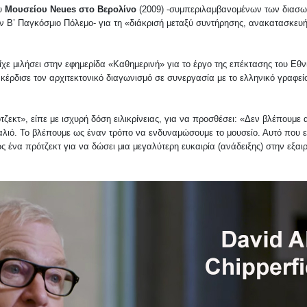
ου
Μουσείου Neues στο Βερολίνο
(2009) -συμπεριλαμβανομένων των διασ
τον Β’ Παγκόσμιο Πόλεμο- για τη «διάκρισή μεταξύ συντήρησης, ανακατασκευή
ίχε μιλήσει στην εφημερίδα «Καθημερινή»
για το έργο της επέκτασης του Εθν
κέρδισε τον αρχιτεκτονικό διαγωνισμό σε συνεργασία με το ελληνικό γραφεί
τζεκτ», είπε με ισχυρή δόση ειλικρίνειας, για να προσθέσει: «Δεν βλέπουμε 
αλιό. Το βλέπουμε ως έναν τρόπο να ενδυναμώσουμε το μουσείο. Αυτό που ε
ως ένα πρότζεκτ για να δώσει μια μεγαλύτερη ευκαιρία (ανάδειξης) στην εξαιρ