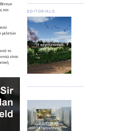
ωθέντων
ς και
EDITORIALS
ικού
ο μελετών
αυτό το
ννοώ είναι
ετική
Τεύχος 01
.