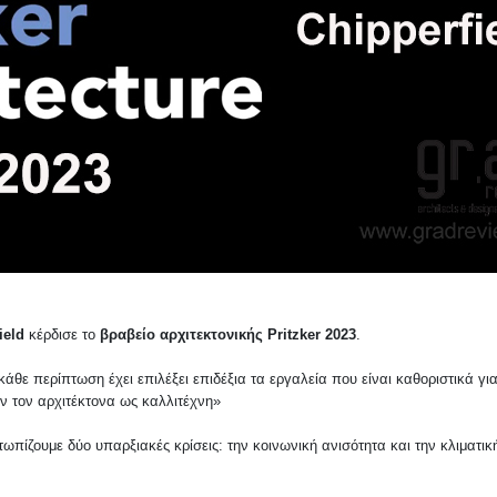
ield
κέρδισε το
βραβείο αρχιτεκτονικής Pritzker 2023
.
 κάθε π
ερίπτωση έχει επιλέξει επιδέξια τα εργαλεία που είναι καθοριστικά γι
ν τον αρχιτέκτονα ως καλλιτέχνη»
ωπίζουμε δύο υπαρξιακές κρίσεις: την κοινωνική ανισότητα και την κλιματικ