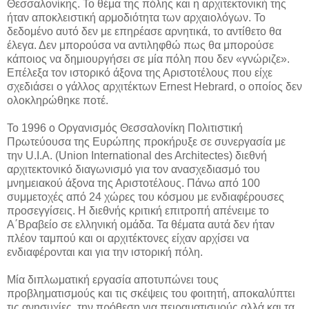
Θεσσαλονίκης. Το θέμα της πόλης και η αρχιτεκτονική της
ήταν αποκλειστική αρμοδιότητα των αρχαιολόγων. Το
δεδομένο αυτό δεν με επηρέασε αρνητικά, το αντίθετο θα
έλεγα. Δεν μπορούσα να αντιληφθώ πως θα μπορούσε
κάποιος να δημιουργήσει σε μία πόλη που δεν «γνώριζε».
Επέλεξα τον ιστορικό άξονα της Αριστοτέλους που είχε
σχεδιάσει ο γάλλος αρχιτέκτων Ernest Hebrard, ο οποίος δεν
ολοκληρώθηκε ποτέ.
Το 1996 ο Οργανισμός Θεσσαλονίκη Πολιτιστική
Πρωτεύουσα της Ευρώπης προκήρυξε σε συνεργασία με
την U.I.A. (Union International des Architectes) διεθνή
αρχιτεκτονικό διαγωνισμό για τον ανασχεδιασμό του
μνημειακού άξονα της Αριστοτέλους. Πάνω από 100
συμμετοχές από 24 χώρες του κόσμου με ενδιαφέρουσες
προσεγγίσεις. Η διεθνής κριτική επιτροπή απένειμε το
Α΄Βραβείο σε ελληνική ομάδα. Τα θέματα αυτά δεν ήταν
πλέον ταμπού και οι αρχιτέκτονες είχαν αρχίσει να
ενδιαφέρονται και για την ιστορική πόλη.
Μία διπλωματική εργασία αποτυπώνει τους
προβληματισμούς και τις σκέψεις του φοιτητή, αποκαλύπτει
τις ανησυχίες, την πρόθεση για πειραματισμούς αλλά και τα