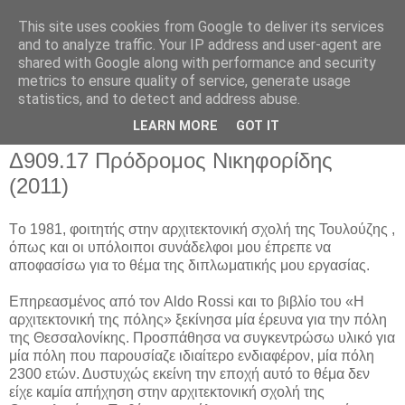
This site uses cookies from Google to deliver its services
and to analyze traffic. Your IP address and user-agent are
shared with Google along with performance and security
metrics to ensure quality of service, generate usage
▼
statistics, and to detect and address abuse.
▼
LEARN MORE
GOT IT
Δ909.17 Πρόδρομος Νικηφορίδης
(2011)
Tο 1981, φοιτητής στην αρχιτεκτονική σχολή της Τουλούζης ,
όπως και οι υπόλοιποι συνάδελφοι μου έπρεπε να
αποφασίσω για το θέμα της διπλωματικής μου εργασίας.
Επηρεασμένος από τον Aldo Rossi και το βιβλίο του «Η
αρχιτεκτονική της πόλης» ξεκίνησα μία έρευνα για την πόλη
της Θεσσαλονίκης. Προσπάθησα να συγκεντρώσω υλικό για
μία πόλη που παρουσίαζε ιδιαίτερο ενδιαφέρον, μία πόλη
2300 ετών. Δυστυχώς εκείνη την εποχή αυτό το θέμα δεν
είχε καμία απήχηση στην αρχιτεκτονική σχολή της