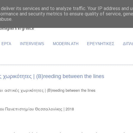
deliver its services and to analyze traffic. Your IP address and 
formance and security metrics to ensure quality of service, gen
abuse.
ΕΡΓΑ
INTERVIEWS
MODERN.ATH
ΕΡΕΥΝΗΤΙΚΕΣ
ΔΙΠΛ
 χωρικότητες | (B)reeding between the lines
 αστικές χωρικότητες | (B)reeding between the lines
ου Πανεπιστημίου Θεσσαλονίκης | 2018