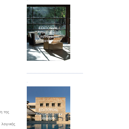
Τεύχος 04
.
η της
 λογικής