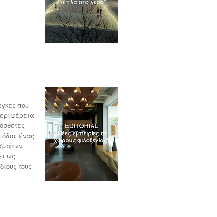
Τεύχος 02
.
άγκες που
 περιφέρεια
ρόσθετες
πόδιο, ένας
ασμάτων
ει ως
διους τους
υ
Τεύχος 03
.