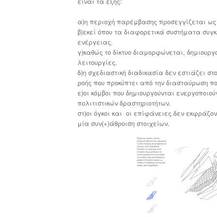
είναι τα εξής:
α)η περιοχή παρέμβασης προσεγγίζεται ως
β)εκεί όπου τα διαφορετικά συστήματα συγ
ενέργειας.
γ)καθώς το δίκτυο διαμορφώνεται, δημιουργ
λειτουργίες.
δ)η σχεδιαστική διαδικασία δεν εστιάζει σ
ροής που προκύπτει από την διασταύρωση π
ε)οι κόμβοι που δημιουργούνται ενεργοποιο
πολιτιστικών δραστηριοτήτων.
στ)οι όγκοι και
οι επίφάνειες δεν εκφράζο
μία συν(+)άθροιση στοιχείων.