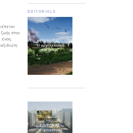
EDITORIALS
διέπεται
 ζωής στην
ι ένας
ταξιδιώτη
Τεύχος 01
.