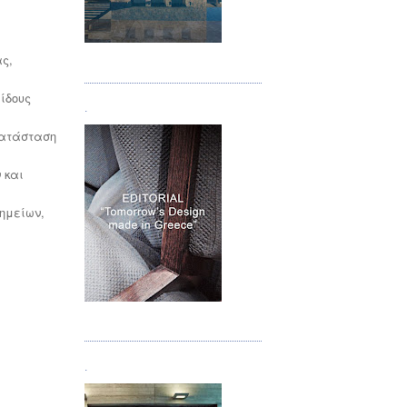
Τεύχος 05
ς,
ίδους
.
κατάσταση
 και
ημείων,
Τεύχος 06
.