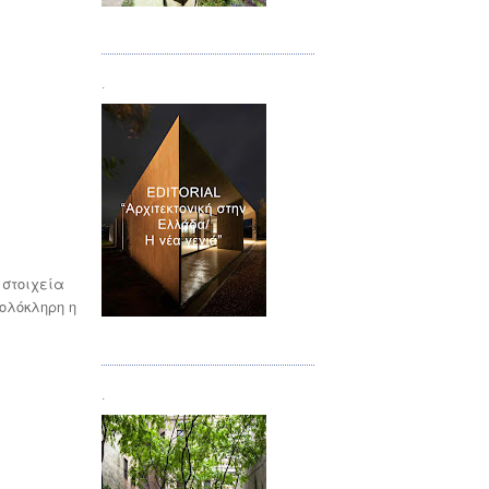
Τεύχος 08/09
.
 στοιχεία
ολόκληρη η
Τεύχος 10
.