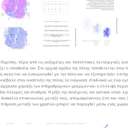
ύ Λαρίσης, πέρα από τις αυξημένες και πολύπλοκες λειτουργικές αν
ι η τοποθεσία του. Στο αρχικό σχέδιο της πόλης τοποθετείται στην
μός καλείται να ενσωματωθεί με την πόλη και να εξυπηρετήσει επιπ
συνέβαλε στην ανάπτυξη της πόλης λειτούργησε σταδιακά ως ένα εμ
 υπάρχουσα χάραξη των σιδηροδρομικών γραμμών και η έλλειψη περ
ύο πλευρές του σταθμού. Η ρήξη της συνέχειας του αστικού ιστού, έχ
υσκολία επικοινωνίας μεταξύ τους, απομακρύνοντας έτσι και τους ί
ηλεπίδραση μεταξύ των χρηστών μπορεί να παραχθεί μέσω ενός χώρο