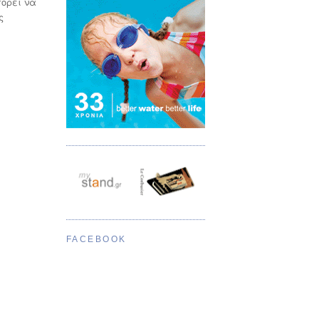
πορεί να
ς
FACEBOOK