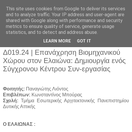
This site uses cookies from Google to deliver its services
and to analyze traffic. Your IP address and user-agent are
shared with Google along with performance and security
metrics to ensure quality of service, generate usage
▼
statistics, and to detect and address abuse.
▼
LEARN MORE
GOT IT
Δ019.24 | Επανάχρηση Βιομηχανικού
Χώρου στον Ελαιώνα: Δημιουργία ενός
Σύγχρονου Κέντρου Συν-εργασίας
Φοιτητής:
Παναγιώτης Λιόντος
Επιβλέπων:
Κωνσταντίνος Μπούρας
Σχολή:
Τμήμα Εσωτερικής Αρχιτεκτονικής Πανεπιστημίου
Δυτικής Αττικής
Ο ΕΛΑΙΩΝΑΣ :