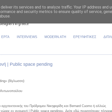
deliver its services and to analyze traffic. Your IP address and 
formance and security metrics to ensure quality of service, gen
abuse.
ΕΡΓΑ
INTERVIEWS
MODERN.ATH
ΕΡΕΥΝΗΤΙΚΕΣ
ΔΙΠΛ
νή | Public space pending
ding» (δίγλωσσο)
α Αντωνοπούλου
ο αρχιτεκτονικής του Πρόδρομου Νικηφορίδη και Bernard Cuomo ή αλλιώς
ς χώρος εν αναμονή | Public space pending». Δείτε εδώ περισσότερες πληροφ