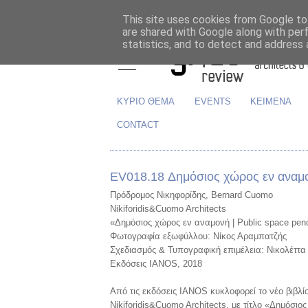
This site uses cookies from Google to 
are shared with Google along with per
statistics, and to detect and address 
ΚΥΡΙΟ ΘΕΜΑ
EVENTS
ΚΕΙΜΕΝΑ
CONTACT
EV018.18 Δημόσιος χώρος εν αναμο
Πρόδρομος Νικηφορίδης, Bernard Cuomo
Nikiforidis&Cuomo Architects
«Δημόσιος χώρος εν αναμονή | Public space pen
Φωτογραφία εξωφύλλου: Νίκος Αραμπατζής
Σχεδιασμός & Τυπογραφική επιμέλεια: Νικολέττ
Εκδόσεις IANOS, 2018
Από τις εκδόσεις IANOS κυκλοφορεί το νέο βιβλί
Nikiforidis&Cuomo Architects, με τίτλο «Δημόσιο