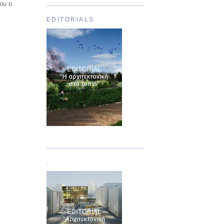
ου ο
EDITORIALS
Τεύχος 01
.