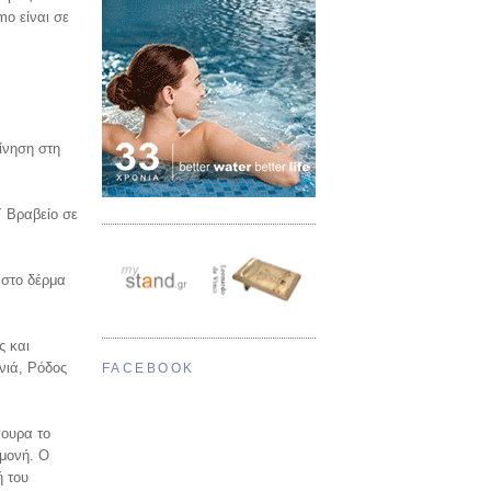
mo είναι σε
ίνηση στη
΄ Βραβείο σε
ι στο δέρμα
ς και
νιά, Ρόδος
FACEBOOK
γουρα το
αμονή. Ο
ή του