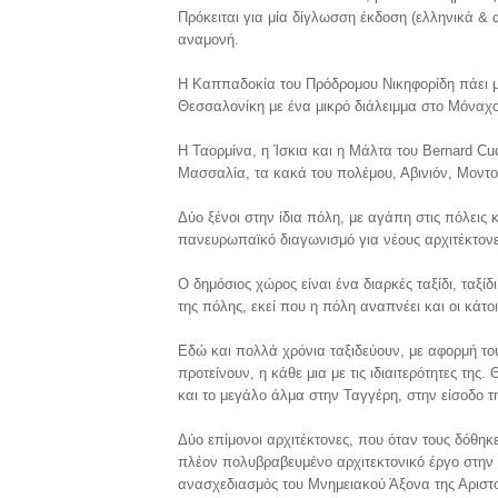
Πρόκειται για μία δίγλωσση έκδοση (ελληνικά & 
αναμονή.
Η Καππαδοκία του Πρόδρομου Νικηφορίδη πάει με
Θεσσαλονίκη με ένα μικρό διάλειμμα στο Μόναχο
Η Ταορμίνα, η Ίσκια και η Μάλτα του Bernard Cu
Μασσαλία, τα κακά του πολέμου, Αβινιόν, Μοντο
Δύο ξένοι στην ίδια πόλη, με αγάπη στις πόλεις 
πανευρωπαϊκό διαγωνισμό για νέους αρχιτέκτονε
Ο δημόσιος χώρος είναι ένα διαρκές ταξίδι, ταξίδι
της πόλης, εκεί που η πόλη αναπνέει και οι κάτο
Εδώ και πολλά χρόνια ταξιδεύουν, με αφορμή τους
προτείνουν, η κάθε μια με τις ιδιαιτερότητες τ
και το μεγάλο άλμα στην Ταγγέρη, στην είσοδο τ
Δύο επίμονοι αρχιτέκτονες, που όταν τους δόθηκε
πλέον πολυβραβευμένο αρχιτεκτονικό έργο στην
ανασχεδιασμός του Μνημειακού Άξονα της Αριστοτ