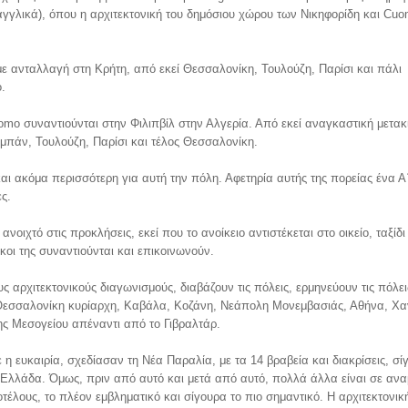
αγγλικά), όπου η αρχιτεκτονική του δημόσιου χώρου των Νικηφορίδη και Cuo
 ανταλλαγή στη Κρήτη, από εκεί Θεσσαλονίκη, Τουλούζη, Παρίσι και πάλι
.
omo συναντιούνται στην Φιλιπβίλ στην Αλγερία. Από εκεί αναγκαστική μετακ
μπάν, Τουλούζη, Παρίσι και τέλος Θεσσαλονίκη.
και ακόμα περισσότερη για αυτή την πόλη. Αφετηρία αυτής της πορείας ένα Α
ς.
 ανοιχτό στις προκλήσεις, εκεί που το ανοίκειο αντιστέκεται στο οικείο, ταξίδ
ικοι της συναντιούνται και επικοινωνούν.
 αρχιτεκτονικούς διαγωνισμούς, διαβάζουν τις πόλεις, ερμηνεύουν τις πόλει
ης. Θεσσαλονίκη κυρίαρχη, Καβάλα, Κοζάνη, Νεάπολη Μονεμβασιάς, Αθήνα, Χα
ης Μεσογείου απέναντι από το Γιβραλτάρ.
 η ευκαιρία, σχεδίασαν τη Νέα Παραλία, με τα 14 βραβεία και διακρίσεις, σί
 Ελλάδα. Όμως, πριν από αυτό και μετά από αυτό, πολλά άλλα είναι σε αν
έλους, το πλέον εμβληματικό και σίγουρα το πιο σημαντικό. Η αρχιτεκτονικ