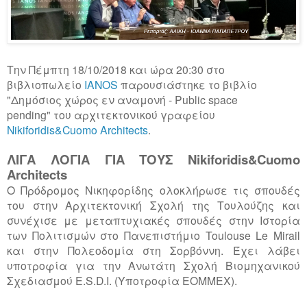
Την Πέμπτη 18/10/2018 και ώρα 20:30 στο
βιβλιοπωλείο
IANOS
παρουσιάστηκε το βιβλίο
"Δημόσιος χώρος εν αναμονή -
Public
space
pending"
του αρχιτεκτονικού γραφείου
Nikiforidis
&
Cuomo Architects
.
ΛΙΓΑ ΛΟΓΙΑ ΓΙΑ ΤΟΥΣ Nikiforidis&Cuomo
Architects
Ο Πρόδρομος Νικηφορίδης ολοκλήρωσε τις σπουδές
του στην Αρχιτεκτονική Σχολή της Τουλούζης και
συνέχισε με μεταπτυχιακές σπουδές στην Ιστορία
των Πολιτισμών στο Πανεπιστήμιο Toulouse Le Mirail
και στην Πολεοδομία στη Σορβόννη. Έχει λάβει
υποτροφία για την Ανωτάτη Σχολή Βιομηχανικού
Σχεδιασμού E.S.D.I. (Υποτροφία ΕΟΜΜΕΧ).