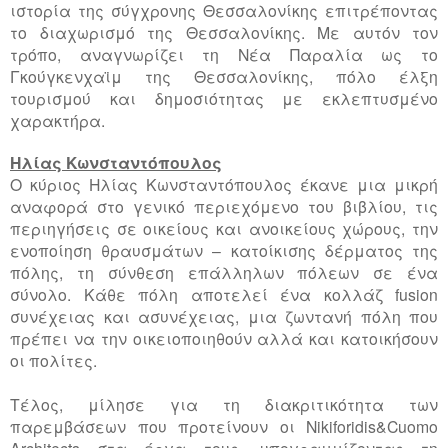
ιστορία της σύγχρονης Θεσσαλονίκης επιτρέποντας
το διαχωρισμό της Θεσσαλονίκης. Με αυτόν τον
τρόπο, αναγνωρίζει τη Νέα
Παραλία ως το
Γκούγκενχαϊμ της Θεσσαλονίκης, πόλο έλξη
τουρισμού και δημοσιότητας με εκλεπτυσμένο
χαρακτήρα.
Ηλίας Κωνσταντόπουλος
Ο κύριος Ηλίας Κωνσταντόπουλος έκανε μια μικρή
αναφορά στο γενικό περιεχόμενο του βιβλίου, τις
περιηγήσεις σε οικείους και ανοικείους χώρους, την
ενοποίηση θραυσμάτων – κατοίκισης δέρματος της
πόλης, τη σύνθεση επάλληλων πόλεων σε ένα
σύνολο. Κάθε πόλη αποτελεί ένα κολλάζ
fusion
συνέχειας και ασυνέχειας, μια ζωντανή πόλη που
πρέπει να την οικειοποιηθούν αλλά και κατοικήσουν
οι πολίτες.
Τέλος, μίλησε για τη διακριτικότητα των
παρεμβάσεων που προτείνουν οι Nikiforidis&Cuomo
Architects στα έργα τους, υπογραμμίζοντας τη