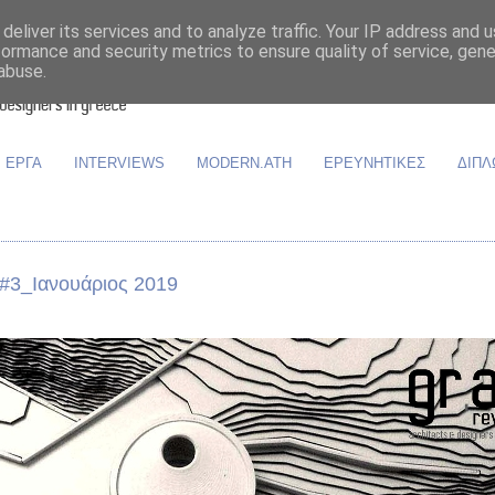
deliver its services and to analyze traffic. Your IP address and 
formance and security metrics to ensure quality of service, gen
abuse.
ΕΡΓΑ
INTERVIEWS
MODERN.ATH
ΕΡΕΥΝΗΤΙΚΕΣ
ΔΙΠΛ
#3_Ιανουάριος 2019