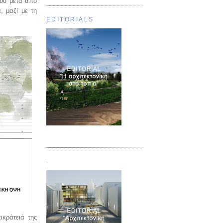
που μετά από
, μαζί με τη
EDITORIALS
Τεύχος 01
.
ικράτειά της