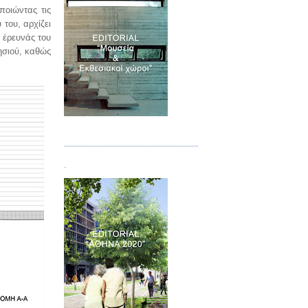
ποιώντας τις
 του, αρχίζει
ς έρευνάς του
ησιού, καθώς
Τεύχος 07
.