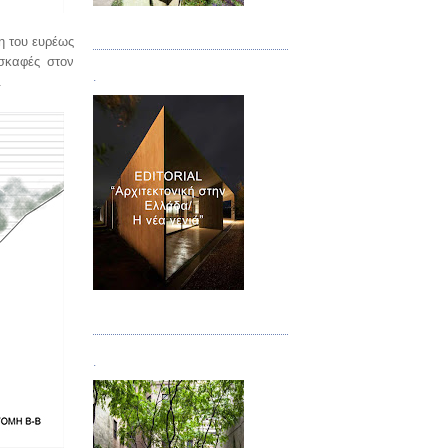
Τεύχος 08/09
η του ευρέως
ασκαφές στον
.
.
Τεύχος 10
.