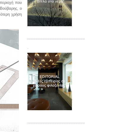
περιοχή που
 Βούβαρης, ο
κότερη χρήση
Τεύχος 02
.
Τεύχος 03
.