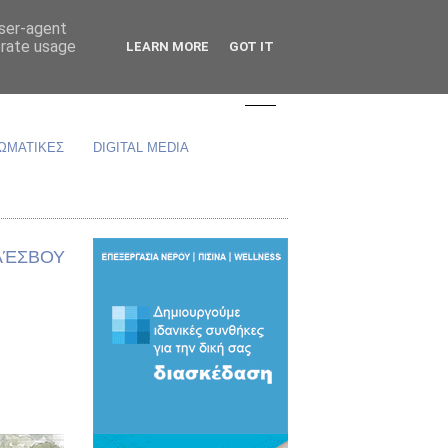
user-agent
erate usage
LEARN MORE
GOT IT
ΩΜΑΤΙΚΕΣ
DIGITAL MEDIA
 ΛΈΣΒΟΥ