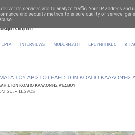
deliver its services and to analyze traffic. Your IP address and 
formance and security metrics to ensure quality of service, gen
abuse.
ΕΡΓΑ
INTERVIEWS
MODERN.ATH
ΕΡΕΥΝΗΤΙΚΕΣ
ΔΙΠΛ
ΒΉΜΑΤΑ ΤΟΥ ΑΡΙΣΤΟΤΈΛΗ ΣΤΟΝ ΚΌΛΠΟ ΚΑΛΛΟΝΉΣ
ΈΛΗ ΣΤΟΝ ΚΌΛΠΟ ΚΑΛΛΟΝΉΣ ΛΈΣΒΟΥ
ONI GULF, LESVOS