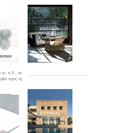
Τεύχος 04
 αι. π.Χ., σε
ρθεί προς τη
.