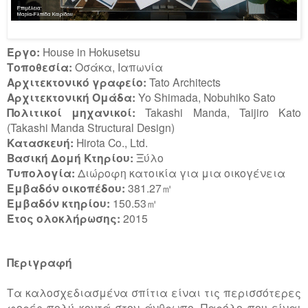
Έργο:
House in Hokusetsu
Τοποθεσία:
Οσάκα, Ιαπωνία
Αρχιτεκτονικό γραφείο:
Tato Architects
Αρχιτεκτονική Ομάδα:
Yo Shimada, Nobuhiko Sato
Πολιτικοί μηχανικοί:
Takashi Manda, Taijiro Kato
(Takashi Manda Structural Design)
Κατασκευή:
Hirota Co., Ltd.
Βασική Δομή Κτηρίου:
Ξύλο
Τυπολογία:
Διώροφη κατοικία για μια οικογένεια
Εμβαδόν οικοπέδου:
381.27㎡
Εμβαδόν κτηρίου:
150.53㎡
Έτος ολοκλήρωσης:
2015
Περιγραφή
Τα καλοσχεδιασμένα σπίτια είναι τις περισσότερες
φορές πολύ κοντά στον άνθρωπο. Παρόλο που είναι