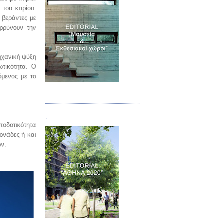
του κτιρίου.
 βεράντες με
αρρύνουν την
ηχανική ψύξη
ωτικότητα. Ο
όμενος με το
.
Τεύχος 07
.
ποδοτικότητα
ονάδες ή και
ων.