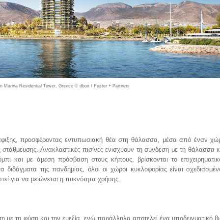
kon Marina Residential Tower, Greece © dbox / Foster + Partners
 άφιξης, προσφέροντας εντυπωσιακή θέα στη θάλασσα, μέσα από έναν χώ
 στάθμευσης. Ανακλαστικές πισίνες ενισχύουν τη σύνδεση με τη θάλασσα κ
πι και με άμεση πρόσβαση στους κήπους, βρίσκονται το επιχειρηματικ
 διδάγματα της πανδημίας, όλοι οι χώροι κυκλοφορίας είναι σχεδιασμέν
ιστεί για να μειώνεται η πυκνότητα χρήσης.
ση με τη φύση και την ευεξία, ενώ παράλληλα αποτελεί ένα υποδειγματικό βι