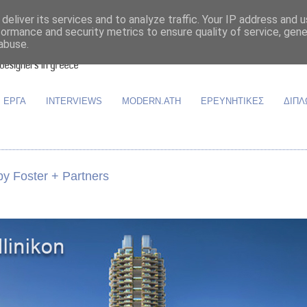
deliver its services and to analyze traffic. Your IP address and 
formance and security metrics to ensure quality of service, gen
abuse.
ΕΡΓΑ
INTERVIEWS
MODERN.ATH
ΕΡΕΥΝΗΤΙΚΕΣ
ΔΙΠΛ
by Foster + Partners