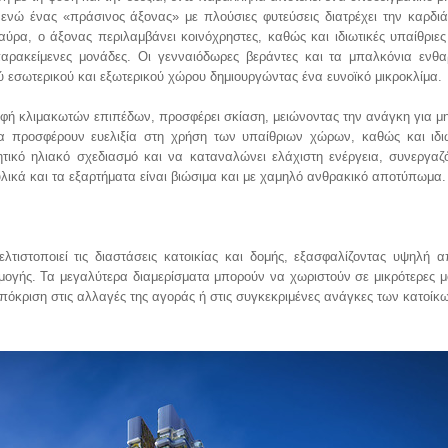
ενώ ένας «πράσινος άξονας» με πλούσιες φυτεύσεις διατρέχει την καρδιά 
ύρα, ο άξονας περιλαμβάνει κοινόχρηστες, καθώς και ιδιωτικές υπαίθριες
παρακείμενες μονάδες. Οι γενναιόδωρες βεράντες και τα μπαλκόνια ενθ
ύ εσωτερικού και εξωτερικού χώρου δημιουργώντας ένα ευνοϊκό μικροκλίμα.
ρφή κλιμακωτών επιπέδων, προσφέρει σκίαση, μειώνοντας την ανάγκη για μ
α προσφέρουν ευελιξία στη χρήση των υπαίθριων χώρων, καθώς και ιδι
ητικό ηλιακό σχεδιασμό και να καταναλώνει ελάχιστη ενέργεια, συνεργαζ
υλικά και τα εξαρτήματα είναι βιώσιμα και με χαμηλό ανθρακικό αποτύπωμα
λτιστοποιεί τις διαστάσεις κατοικίας και δομής, εξασφαλίζοντας υψηλή α
μογής. Τα μεγαλύτερα διαμερίσματα μπορούν να χωριστούν σε μικρότερες μ
πόκριση στις αλλαγές της αγοράς ή στις συγκεκριμένες ανάγκες των κατοίκ