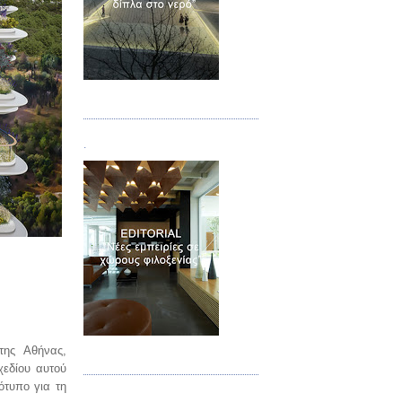
Τεύχος 02
.
Τεύχος 03
της Αθήνας,
χεδίου αυτού
ότυπο για τη
.