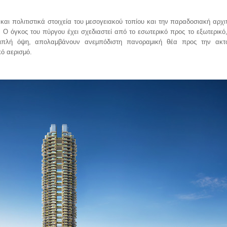
αι πολιτιστικά στοιχεία του μεσογειακού τοπίου και την παραδοσιακή αρχιτ
 Ο όγκος του πύργου έχει σχεδιαστεί από το εσωτερικό προς το εξωτερικό
διπλή όψη, απολαμβάνουν ανεμπόδιστη πανοραμική θέα προς την ακτ
κό αερισμό.