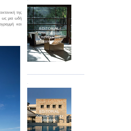
εκτονική της
, ως μια ωδή
ογραμμή και
Τεύχος 04
.