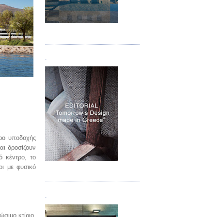
Τεύχος 05
.
ρο υποδοχής
αι δροσίζουν
ό κέντρο, το
οι με φυσικό
Τεύχος 06
.
ώσιμο κτίριο.