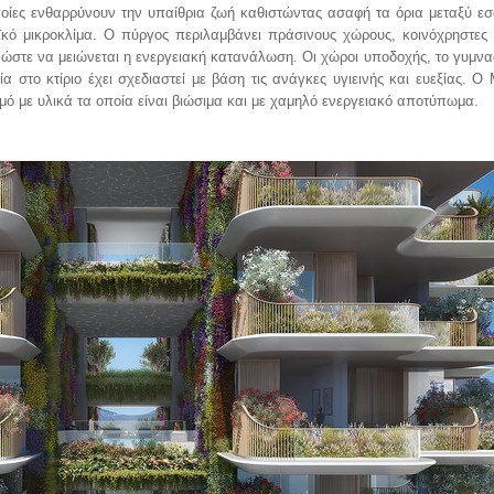
ποίες ενθαρρύνουν την υπαίθρια ζωή καθιστώντας ασαφή τα όρια μεταξύ εσ
κό μικροκλίμα. Ο πύργος περιλαμβάνει πράσινους χώρους, κοινόχρηστες κ
 ώστε να μειώνεται η ενεργειακή κατανάλωση. Οι χώροι υποδοχής, το γυμνασ
 στο κτίριο έχει σχεδιαστεί με βάση τις ανάγκες υγιεινής και ευεξίας. Ο 
σμό με υλικά τα οποία είναι βιώσιμα και με χαμηλό ενεργειακό αποτύπωμα.