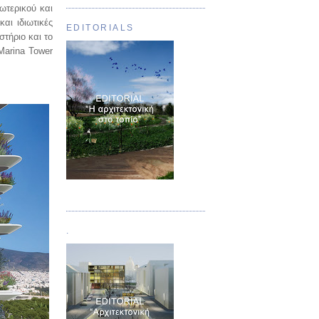
ωτερικού και
αι ιδιωτικές
EDITORIALS
τήριο και το
Marina Tower
Τεύχος 01
.