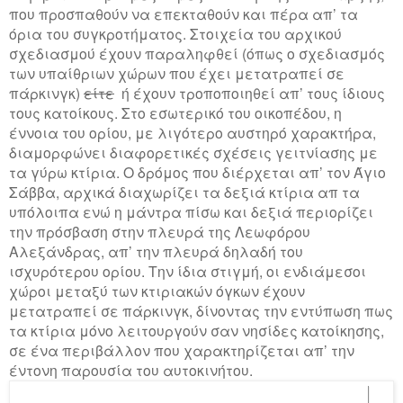
που προσπαθούν να επεκταθούν και πέρα απ’ τα
όρια του συγκροτήματος. Στοιχεία του αρχικού
σχεδιασμού έχουν παραληφθεί (όπως ο σχεδιασμός
των υπαίθριων χώρων που έχει μετατραπεί σε
πάρκινγκ)
είτε
ή έχουν τροποποιηθεί απ’ τους ίδιους
τους κατοίκους. Στο εσωτερικό του οικοπέδου, η
έννοια του ορίου, με λιγότερο αυστηρό χαρακτήρα,
διαμορφώνει διαφορετικές σχέσεις γειτνίασης με
τα γύρω κτίρια. Ο δρόμος που διέρχεται απ’ τον Άγιο
Σάββα, αρχικά διαχωρίζει τα δεξιά κτίρια απ τα
υπόλοιπα ενώ η μάντρα πίσω και δεξιά περιορίζει
την πρόσβαση στην πλευρά της Λεωφόρου
Αλεξάνδρας, απ’ την πλευρά δηλαδή του
ισχυρότερου ορίου. Την ίδια στιγμή, οι ενδιάμεσοι
χώροι μεταξύ των κτιριακών όγκων έχουν
μετατραπεί σε πάρκινγκ, δίνοντας την εντύπωση πως
τα κτίρια μόνο λειτουργούν σαν νησίδες κατοίκησης,
σε ένα περιβάλλον που χαρακτηρίζεται απ’ την
έντονη παρουσία του αυτοκινήτου.