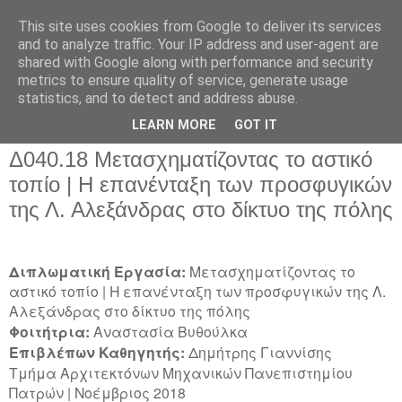
This site uses cookies from Google to deliver its services
and to analyze traffic. Your IP address and user-agent are
shared with Google along with performance and security
metrics to ensure quality of service, generate usage
▼
statistics, and to detect and address abuse.
▼
LEARN MORE
GOT IT
Δ040.18 Μετασχηματίζοντας το αστικό
τοπίο | Η επανένταξη των προσφυγικών
της Λ. Αλεξάνδρας στο δίκτυο της πόλης
Διπλωματική Εργασία:
Μετασχηματίζοντας το
αστικό τοπίο | Η επανένταξη των προσφυγικών της Λ.
Αλεξάνδρας στο δίκτυο της πόλης
Φοιτήτρια:
Aναστασία Βυθούλκα
Επιβλέπων Καθηγητής:
Δημήτρης Γιαννίσης
Tμήμα Αρχιτεκτόνων Μηχανικών Πανεπιστημίου
Πατρών | Νοέμβριος 2018