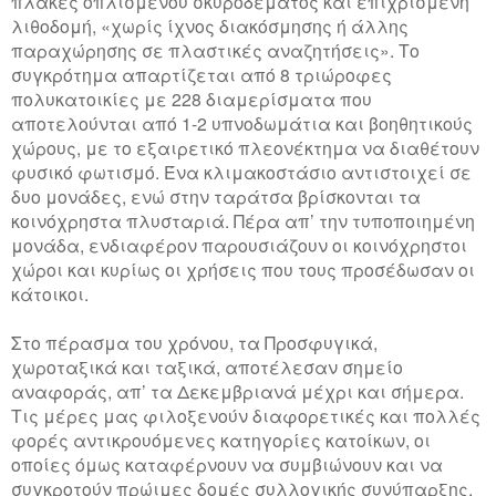
πλάκες οπλισμένου σκυροδέματος και επιχρισμένη
λιθοδομή, «χωρίς ίχνος διακόσμησης ή άλλης
παραχώρησης σε πλαστικές αναζητήσεις». Το
συγκρότημα απαρτίζεται από 8 τριώροφες
πολυκατοικίες με 228 διαμερίσματα που
αποτελούνται από 1-2 υπνοδωμάτια και βοηθητικούς
χώρους, με το εξαιρετικό πλεονέκτημα να διαθέτουν
φυσικό φωτισμό. Ένα κλιμακοστάσιο αντιστοιχεί σε
δυο μονάδες, ενώ στην ταράτσα βρίσκονται τα
κοινόχρηστα πλυσταριά. Πέρα απ’ την τυποποιημένη
μονάδα, ενδιαφέρον παρουσιάζουν οι κοινόχρηστοι
χώροι και κυρίως οι χρήσεις που τους προσέδωσαν οι
κάτοικοι.
Στο πέρασμα του χρόνου, τα Προσφυγικά,
χωροταξικά και ταξικά, αποτέλεσαν σημείο
αναφοράς, απ’ τα Δεκεμβριανά μέχρι και σήμερα.
Τις μέρες μας φιλοξενούν διαφορετικές και πολλές
φορές αντικρουόμενες κατηγορίες κατοίκων, οι
οποίες όμως καταφέρνουν να συμβιώνουν και να
συγκροτούν πρώιμες δομές συλλογικής συνύπαρξης,