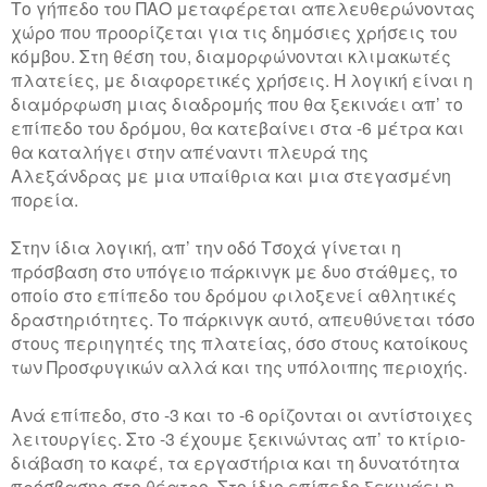
Το γήπεδο του ΠΑΟ μεταφέρεται απελευθερώνοντας
χώρο που προορίζεται για τις δημόσιες χρήσεις του
κόμβου. Στη θέση του, διαμορφώνονται κλιμακωτές
πλατείες, με διαφορετικές χρήσεις.
Η λογική είναι η
διαμόρφωση μιας διαδρομής που θα ξεκινάει απ’ το
επίπεδο του δρόμου, θα κατεβαίνει στα -6 μέτρα και
θα καταλήγει στην απέναντι πλευρά της
Αλεξάνδρας με μια υπαίθρια και μια στεγασμένη
πορεία.
Στην ίδια λογική, απ’ την οδό Τσοχά γίνεται η
πρόσβαση στο υπόγειο πάρκινγκ με δυο στάθμες, το
οποίο στο επίπεδο του δρόμου φιλοξενεί αθλητικές
δραστηριότητες. Το πάρκινγκ αυτό, απευθύνεται τόσο
στους περιηγητές της πλατείας, όσο στους κατοίκους
των Προσφυγικών αλλά και της υπόλοιπης περιοχής.
Ανά επίπεδο, στο -3 και το -6 ορίζονται οι αντίστοιχες
λειτουργίες. Στο -3 έχουμε ξεκινώντας απ’ το κτίριο-
διάβαση το καφέ, τα εργαστήρια και τη δυνατότητα
πρόσβασης στο θέατρο. Στο ίδιο επίπεδο ξεκινάει η