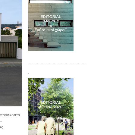
Τεύχος 07
.
 απρόσκοπτα
ι—
ας