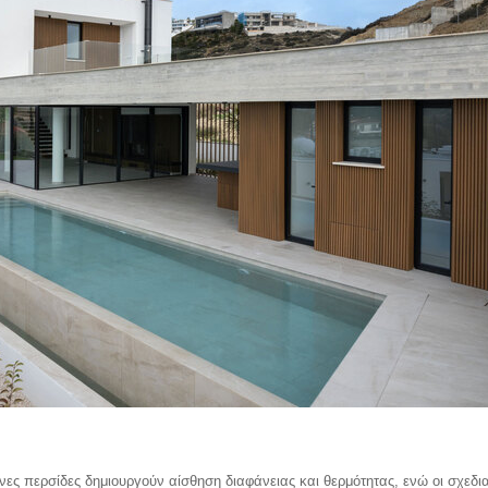
νες περσίδες δημιουργούν αίσθηση διαφάνειας και θερμότητας, ενώ οι σχεδι