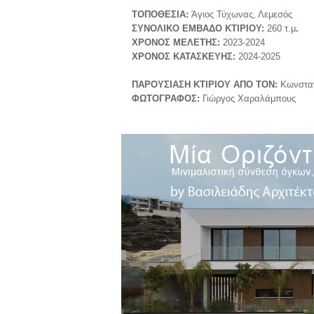
TOΠOΘEΣIA:
Άγιος Τύχωνας, Λεμεσός
ΣYNOΛIKO EMBAΔO KTIPIOY:
260 τ.μ
.
XPONOΣ MEΛETHΣ:
20
2
3-20
2
4
XPONOΣ KATAΣKEYHΣ:
20
2
4-2025
ΠAPOYΣIAΣH KTIPIOY AΠO TON:
Κωνσταν
ΦΩTOΓPAΦOΣ:
Γιώργος Χαραλάμπους