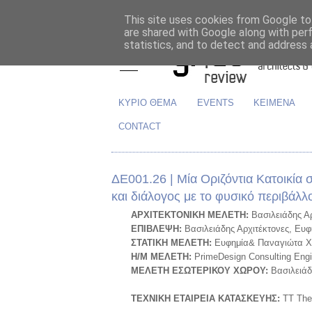
This site uses cookies from Google to 
are shared with Google along with per
statistics, and to detect and address 
ΚΥΡΙΟ ΘΕΜΑ
EVENTS
ΚΕΙΜΕΝΑ
CONTACT
ΔΕ001.26 | Μία Οριζόντια Κατοικία 
και διάλογος με το φυσικό περιβάλλ
APXITEKTONIKH MEΛETH:
Βασιλειάδης Α
EΠIBΛEΨH:
Βασιλειάδης Αρχιτέκτονες, Ευ
ΣTATIKH MEΛETH:
Ευφημία& Παναγιώτα Χ
H
/
M
ME
Λ
ETH
:
PrimeDesign
Consulting
Eng
ΜΕΛΕΤΗ ΕΣΩΤΕΡΙΚΟΥ ΧΩΡΟΥ:
Βασιλειάδ
TEXNIKH ETAIP
ΕΙ
A KATA
Σ
KEYH
Σ
:
TT The