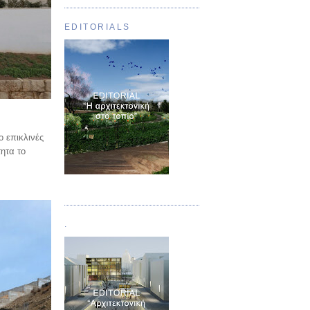
EDITORIALS
ο επικλινές
ητα το
Τεύχος 01
.