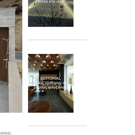
Τεύχος 02
.
Τεύχος 03
αστικές
.