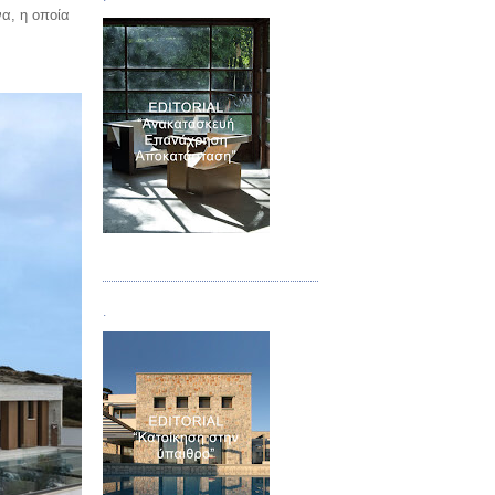
να, η οποία
Τεύχος 04
.