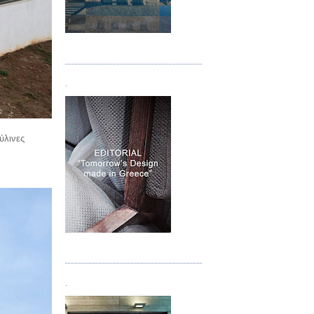
Τεύχος 05
.
ύλινες
Τεύχος 06
.