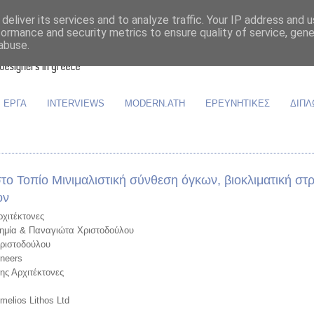
deliver its services and to analyze traffic. Your IP address and 
formance and security metrics to ensure quality of service, gen
abuse.
ΕΡΓΑ
INTERVIEWS
MODERN.ATH
ΕΡΕΥΝΗΤΙΚΕΣ
ΔΙΠΛ
στο Τοπίο Μινιμαλιστική σύνθεση όγκων, βιοκλιματική στ
ον
ρχιτέκτονες
φημία & Παναγιώτα Χριστοδούλου
ριστοδούλου
ineers
ης Αρχιτέκτονες
melios Lithos Ltd