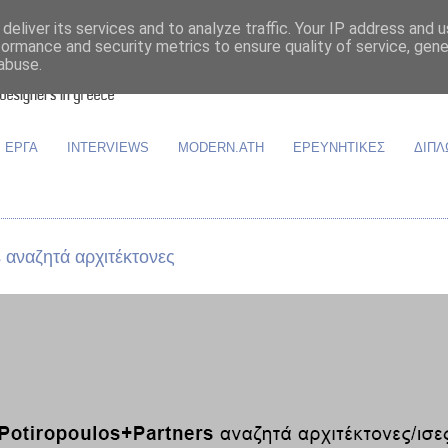
deliver its services and to analyze traffic. Your IP address and 
formance and security metrics to ensure quality of service, gen
abuse.
ΕΡΓΑ
INTERVIEWS
MODERN.ATH
ΕΡΕΥΝΗΤΙΚΕΣ
ΔΙΠΛ
 αναζητά αρχιτέκτονες