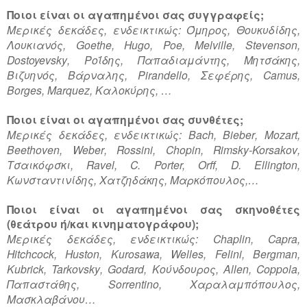
Ποιοι είναι οι αγαπημένοι σας συγγραφείς;
Μερικές δεκάδες, ενδεικτικώς: Όμηρος, Θουκυδίδης,
Λουκιανός,
Goethe
,
Hugo
, Poe, Μ
elville
,
Stevenson
,
Dostoyevsky
, Ροΐδης, Παπαδιαμάντης, Μητσάκης,
Βιζυηνός, Βάρναλης,
Pirandello
, Σεφέρης,
Camus
,
Bor
g
es
,
Marquez
, Καλοκύρης, …
Ποιοι είναι οι αγαπημένοι σας συνθέτες;
Μερικές δεκάδες, ενδεικτικώς:
Bach
,
Bieber
,
Mozart
,
Beethoven
,
Weber
,
Rossini
,
Chopin
,
Rimsky
-
Korsakov
,
Τσαικόφσκι,
Ravel
, C. Porter,
Orff
, D. Ellington,
Κωνσταντινίδης, Χατζηδάκης, Μαρκόπουλος,…
Ποιοι είναι οι αγαπημένοι σας σκηνοθέτες
(θεάτρου ή/και κινηματογράφου);
Μερικές δεκάδες, ενδεικτικώς:
Chaplin
,
Capra
,
Hitchcock
,
Huston
,
Kurosawa
,
Welles
,
Felini
,
Bergman
,
Kubrick
,
Tarkovsky
,
Godard
, Κούνδουρος,
Allen
,
Coppola
,
Παπαστάθης,
Sorrentino
, Χαραλαμπόπουλος,
Μασκλαβάνου…