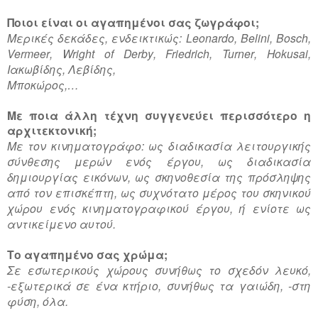
Ποιοι είναι οι αγαπημένοι σας ζωγράφοι;
Μερικές δεκάδες, ενδεικτικώς:
Leonardo
,
Belini
,
Bosch
,
Vermeer
,
Wright
of
Derby
,
Friedrich
,
Turner
,
Hokusai
,
Ιακωβίδης, Λεβίδης,
Μποκώρος,…
Με ποια άλλη τέχνη συγγενεύει περισσότερο η
αρχιτεκτονική;
Με τον κινηματογράφο: ως διαδικασία λειτουργικής
σύνθεσης μερών ενός έργου, ως διαδικασία
δημιουργίας εικόνων, ως σκηνοθεσία της πρόσληψης
από τον επισκέπτη, ως συχνότατο μέρος του σκηνικού
χώρου ενός κινηματογραφικού έργου, ή ενίοτε ως
αντικείμενο αυτού.
Το αγαπημένο σας χρώμα;
Σε εσωτερικούς χώρους συνήθως το σχεδόν λευκό,
-εξωτερικά σε ένα κτήριο, συνήθως τα γαιώδη, -στη
φύση, όλα.