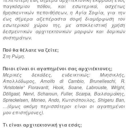
παγκόσμιου πόθου, και εσωτερικά, ασχέτως
θρησκευτικών πεποιθήσεων, η Αγία Σοφία, για την
έως σήμερα αξεπέραστα σοφή διαμόρφωση του
εσωτερικού χώρου της, με αποκλειστική χρήση
δεσμευτικών αρχιτεκτονικών μορφών και δομικών
συστημάτων.
Πού θα θέλατε να ζείτε;
Στη Ρώμη.
Ποιοι είναι οι αγαπημένοι σας αρχιτέκτονες;
Μερικές δεκάδες, ενδεικτικώς: Μνησικλής,
Απολλόδωρος, Arnolfo di Cambio, Brunelleschi, R.
“Aristotele” Fioravanti, Hook, Soane, Labrouste, Wright,
Döllgast, Nervi, Scharoun, Fuller, Scarpa, Βαλσαμάκης,
Spreckelsen,
Moneo
, Ando, Κωτσιόπουλος, Shigeru Ban,
…(όμως ακόμη περισσότεροι είναι οι αγαπημένοι
μου επιστήμονες).
Τι είναι αρχιτεκτονική για εσάς;