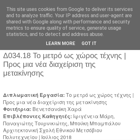
This site uses cookies from Google to deliver its services
and to analyze traffic. Your IP address and user-agent are
shared with Google along with performance and security
metrics to ensure quality of service, generate usage
▼
statistics, and to detect and address abuse.
▼
LEARN MORE
GOT IT
Δ034.18 Το μετρό ως χώρος τέχνης |
Προς μια νέα διαχείριση της
μετακίνησης
Διπλωματική Εργασία:
Το μετρό ως χώρος τέχνης |
Προς μια νέα διαχείριση της μετακίνησης
Φοιτήτρια:
Βενετσανάκη Χαρά
Επιβλέποντες Καθηγητές:
Ιφιγένεια Μάρη,
Παναγιώτης Τουρνικιώτης, Μπούκη Μπαμπάλου
Αρχιτεκτονική Σχολή Εθνικού Μετσόβιου
Πολυτεχνείου | Ιούλιος 2018