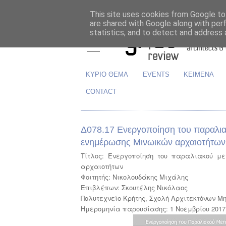
This site uses cookies from Google to 
are shared with Google along with per
statistics, and to detect and address 
ΚΥΡΙΟ ΘΕΜΑ
EVENTS
ΚΕΙΜΕΝΑ
CONTACT
Δ078.17 Ενεργοποίηση του παραλια
ενημέρωσης Μινωικών αρχαιοτήτων
Τίτλος: Ενεργοποίηση του παραλιακού μ
αρχαιοτήτων
Φοιτητής:
Νικολουδάκης Μιχάλης
Επιβλέπων:
Σκουτέλης Νικόλαος
Πολυτεχνείο Κρήτης, Σχολή Αρχιτεκτόνων 
Ημερομηνία παρουσίασης:
1 Νοεμβρίου 2017