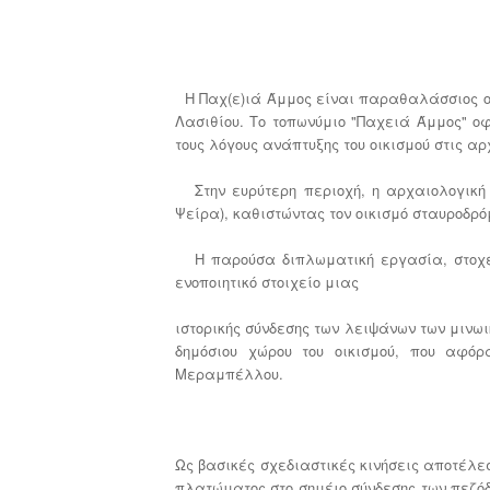
Η Παχ(ε)ιά Άμμος είναι παραθαλάσσιος οικ
Λασιθίου. Το τοπωνύμιο "Παχειά Άμμος" ο
τους λόγους ανάπτυξης του οικισμού στις αρ
Στην ευρύτερη περιοχή, η αρχαιολογική 
Ψείρα), καθιστώντας τον οικισμό σταυροδρό
Η παρούσα διπλωματική εργασία, στοχεύε
ενοποιητικό στοιχείο μιας
ιστορικής σύνδεσης των λειψάνων των μινωι
δημόσιου χώρου του οικισμού, που αφό
Μεραμπέλλου.
Ως βασικές σχεδιαστικές κινήσεις αποτέλε
πλατώματος στο σημέιο σύνδεσης των πεζόδ