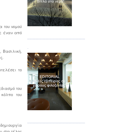
α του νομού
Τεύχος 02
σε έναν από
.
 Βασιλική,
ς.
τελέσει το
εδιασμό του
 κόλπο του
Τεύχος 03
 δημιουργία
υ στο τέλος
.