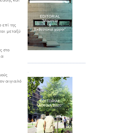
 επί της
ται μεταξύ
ς στο
Τεύχος 07
ια
.
υούς
τον αιγιαλό