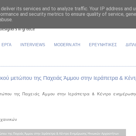
deliver its services and to analyze traffic. Your IP address and 
formance and security metrics to ensure quality of service, gen
abuse.
ΕΡΓΑ
INTERVIEWS
MODERN.ATH
ΕΡΕΥΝΗΤΙΚΕΣ
ΔΙΠΛ
κού μετώπου της Παχειάς Άμμου στην Ιεράπετρα & Κέν
ετώπου της Παχειάς Άμμου στην Ιεράπετρα & Κέντρο ενημέρωση
Μηχανικών