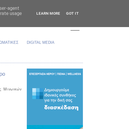
user-agent
erate usage
LEARN MORE
GOT IT
ΩΜΑΤΙΚΕΣ
DIGITAL MEDIA
τρο
ς Μινωικών