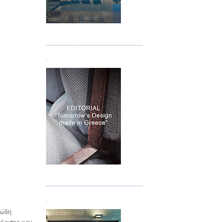
Τεύχος 05
.
Τεύχος 06
.
μώδη
θέασης και