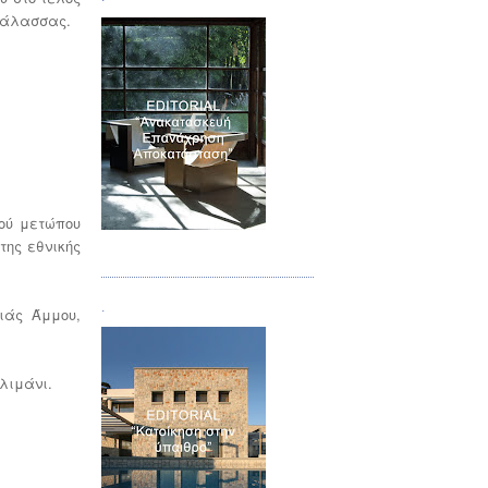
 θάλασσας.
ού μετώπου
της εθνικής
Τεύχος 04
.
ιάς Άμμου,
λιμάνι.