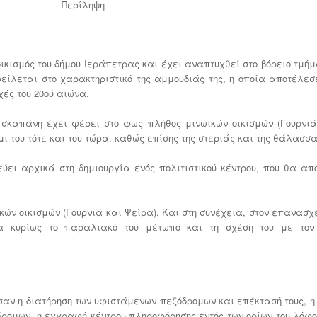
Περίληψη
ισμός του δήμου Ιεράπετρας και έχει αναπτυχθεί στο βόρειο τμήμ
φείλεται στο χαρακτηριστικό της αμμουδιάς της, η οποία αποτέλε
χές του 20ού αιώνα.
σκαπάνη έχει φέρει στο φως πλήθος μινωικών οικισμών (Γουρνιά,
μι του τότε και του τώρα, καθώς επίσης της στεριάς και της θάλασσα
ι αρχικά στη δημιουργία ενός πολιτιστικού κέντρου, που θα απο
κών οικισμών (Γουρνιά και Ψείρα). Και στη συνέχεια, στον επανασχ
ρα κυρίως το παραλιακό του μέτωπο και τη σχέση του με τον
σαν η διατήρηση των υφιστάμενων πεζόδρομων και επέκτασή τους, η
ρομων, η εγγραφή κέντρου πληροφόρησης εντός των ορίων του λόφο