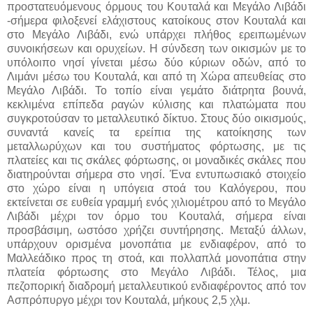
προστατευόμενους όρμους του Κουταλά και Μεγάλο Λιβάδι
-σήμερα φιλοξενεί ελάχιστους κατοίκους στον Κουταλά και
στο Μεγάλο Λιβάδι, ενώ υπάρχει πλήθος ερειπωμένων
συνοικήσεων και ορυχείων. Η σύνδεση των οικισμών με το
υπόλοιπο νησί γίνεται μέσω δύο κύριων οδών, από το
Λιμάνι μέσω του Κουταλά, και από τη Χώρα απευθείας στο
Μεγάλο Λιβάδι. Το τοπίο είναι γεμάτο διάτρητα βουνά,
κεκλιμένα επίπεδα ραγών κύλισης και πλατώματα που
συγκροτούσαν το μεταλλευτικό δίκτυο. Στους δύο οικισμούς,
συναντά κανείς τα ερείπια της κατοίκησης των
μεταλλωρύχων και του συστήματος φόρτωσης, με τις
πλατείες και τις σκάλες φόρτωσης, οι μοναδικές σκάλες που
διατηρούνται σήμερα στο νησί. Ένα εντυπωσιακό στοιχείο
στο χώρο είναι η υπόγεια στοά του Καλόγερου, που
εκτείνεται σε ευθεία γραμμή ενός χιλιομέτρου από το Μεγάλο
Λιβάδι μέχρι τον όρμο του Κουταλά, σήμερα είναι
προσβάσιμη, ωστόσο χρήζει συντήρησης. Μεταξύ άλλων,
υπάρχουν ορισμένα μονοπάτια με ενδιαφέρον, από το
Μαλλεάδικο προς τη στοά, και πολλαπλά μονοπάτια στην
πλατεία φόρτωσης στο Μεγάλο Λιβάδι. Τέλος, μια
πεζοπορική διαδρομή μεταλλευτικού ενδιαφέροντος από τον
Ασπρόπυργο μέχρι τον Κουταλά, μήκους 2,5 χλμ.