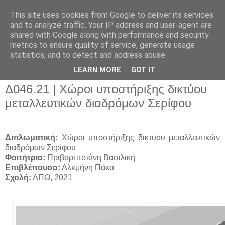
This site uses cookies from Google to deliver its services
and to analyze traffic. Your IP address and user-agent are
shared with Google along with performance and security
metrics to ensure quality of service, generate usage
▼
statistics, and to detect and address abuse.
▼
LEARN MORE
GOT IT
Δ046.21 | Χώροι υποστήριξης δικτύου
μεταλλευτικών διαδρόμων Σερίφου
Διπλωματική:
Χώροι υποστήριξης δικτύου μεταλλευτικών
διαδρόμων Σερίφου
Φοιτήτρια:
Πριβαρτιτσιάνη Βασιλική
Επιβλέπουσα:
Αλκμήνη Πάκα
Σχολή:
ΑΠΘ, 2021