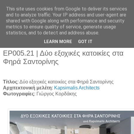
This site uses cookies from Google to deliver its services
and to analyze traffic. Your IP address and user-agent are
shared with Google along with performance and security
metrics to ensure quality of service, generate usage
▼
statistics, and to detect and address abuse.
▼
LEARN MORE
GOT IT
ΕΡ005.21 | Δύο εξοχικές κατοικίες στα
Φηρά Σαντορίνης
Τίτλος
: Δύο εξοχικές κατοικίες στα Φηρά Σαντορίνης
Αρχιτεκτονική μελέτη
:
Kapsimalis Architects
Φωτογραφίες
: Γιώργος Κορδάκης