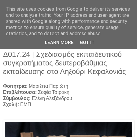
This site uses cookies from Google to deliver its services
and to analyze traffic. Your IP address and user-agent are
shared with Google along with performance and security
metrics to ensure quality of service, generate usage
▼
statistics, and to detect and address abuse.
▼
LEARN MORE
GOT IT
Δ017.24 | Σχεδιασμός εκπαιδευτικού
συγκροτήματος δευτεροβάθμιας
εκπαίδευσης στο Ληξούρι Κεφαλονιάς
Φοιτήτρια:
Μαριέττα Παριώτη
Επιβλέπουσα:
Σοφία Τσιράκη
Σύμβουλος:
Ελένη Αλεξάνδρου
Σχολή:
ΕΜΠ