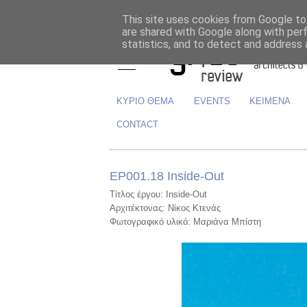
This site uses cookies from Google to 
are shared with Google along with per
statistics, and to detect and address 
ΚΥΡΙΟ ΘΕΜΑ
EVENTS
ΚΕΙΜΕΝΑ
CONTACT
ΕΡ001.18 Inside-Out
Τίτλος έργου: Inside-Out
Αρχιτέκτονας: Νίκος Κτενάς
Φωτογραφικό υλικό: Μαριάνα Μπίστη