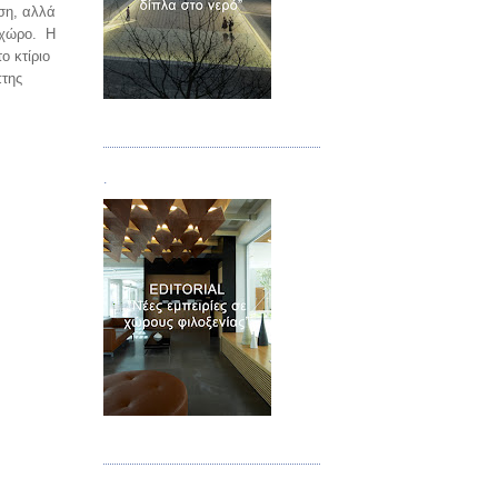
ση, αλλά
ό χώρο. Η
ο κτίριο
πτης
Τεύχος 02
.
Τεύχος 03
.