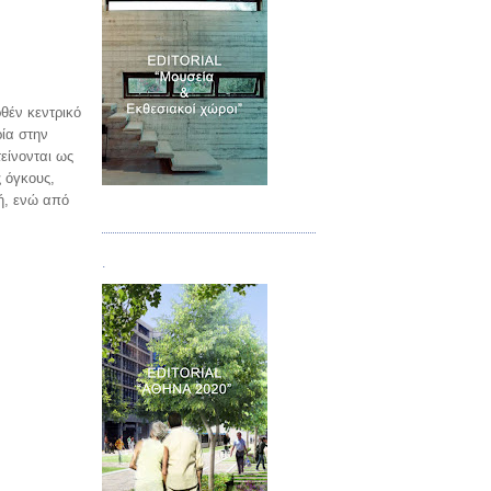
θέν κεντρικό
ρία στην
είνονται ως
ς όγκους,
ή, ενώ από
Τεύχος 07
.