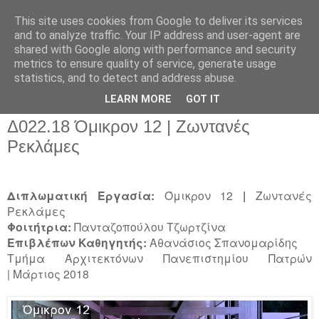
This site uses cookies from Google to deliver its services
and to analyze traffic. Your IP address and user-agent are
shared with Google along with performance and security
metrics to ensure quality of service, generate usage
▼
statistics, and to detect and address abuse.
▼
LEARN MORE
GOT IT
Δ022.18 Όμικρον 12 | Ζωντανές
Ρεκλάμες
Διπλωματική Εργασία:
Όμικρον 12
|
Ζωντανές
Ρεκλάμες
Φοιτήτρια:
Πανταζοπούλου Τζωρτζίνα
Επιβλέπων Καθηγητής:
Αθανάσιος Σπανομαρίδης
Τμήμα Αρχιτεκτόνων Πανεπιστημίου Πατρών
| Μάρτιος 2018