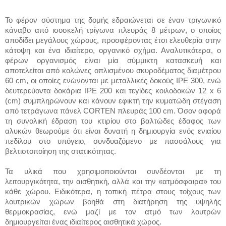
Το φέρον σύστημα της δομής εδραιώνεται σε έναν τριγωνικό
κάναβο από ισοσκελή τρίγωνα πλευράς 8 μέτρων, ο οποίος
αποδίδει μεγάλους χώρους, προσφέροντας έτσι ελευθερία στην
κάτοψη και ένα ιδιαίτερο, οργανικό σχήμα. Αναλυτικότερα, ο
φέρων οργανισμός είναι μία σύμμικτη κατασκευή και
αποτελείται από κολώνες οπλισμένου σκυροδέματος διαμέτρου
60 cm, οι οποίες ενώνονται με μεταλλικές δοκούς ΙΡΕ 300, ενώ
δευτερεύοντα δοκάρια ΙΡΕ 200 και τεγίδες κοιλοδοκών 12 x 6
(cm) συμπληρώνουν και κάνουν εφικτή την κυματώδη στέγαση
από τετράγωνα πάνελ CORTEN πλευράς 100 cm. Όσον αφορά
τη συνολική έδραση του κτιρίου στο βαλτώδες έδαφος των
αλυκών θεωρούμε ότι είναι δυνατή η δημιουργία ενός ενιαίου
πεδίλου στο υπόγειο, συνδυαζόμενο με πασσάλους για
βελτιστοποίηση της στατικότητας.
Τα υλικά που χρησιμοποιούνται συνδέονται με τη
λειτουργικότητα, την αισθητική, αλλά και την «ατμόσφαιρα» του
κάθε χώρου. Ειδικότερα, η τοπική πέτρα στους τοίχους των
λουτρικών χώρων βοηθά στη διατήρηση της υψηλής
θερμοκρασίας, ενώ μαζί με τον ατμό των λουτρών
δημιουργείται ένας ιδιαίτερος αισθητικά χώρος.