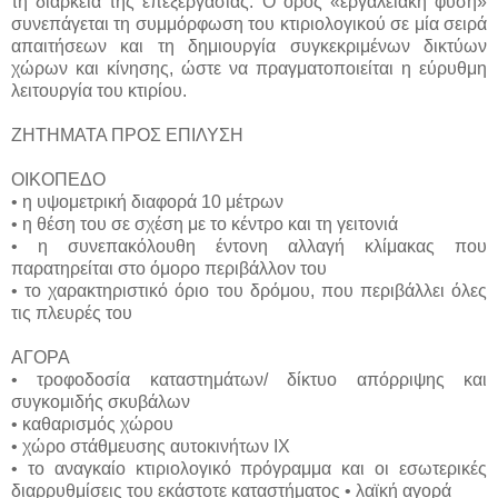
τη διάρκεια της επεξεργασίας. Ο όρος «εργαλειακή φύση»
συνεπάγεται τη συμμόρφωση του κτιριολογικού σε μία σειρά
απαιτήσεων και τη δημιουργία συγκεκριμένων δικτύων
χώρων και κίνησης, ώστε να πραγματοποιείται η εύρυθμη
λειτουργία του κτιρίου.
ΖΗΤΗΜΑΤΑ ΠΡΟΣ ΕΠΙΛΥΣΗ
ΟΙΚΟΠΕΔΟ
• η υψομετρική διαφορά 10 μέτρων
• η θέση του σε σχέση με το κέντρο και τη γειτονιά
• η συνεπακόλουθη έντονη αλλαγή κλίμακας που
παρατηρείται στο όμορο περιβάλλον του
• το χαρακτηριστικό όριο του δρόμου, που περιβάλλει όλες
τις πλευρές του
ΑΓΟΡΑ
• τροφοδοσία καταστημάτων/ δίκτυο απόρριψης και
συγκομιδής σκυβάλων
• καθαρισμός χώρου
• χώρο στάθμευσης αυτοκινήτων ΙΧ
• το αναγκαίο κτιριολογικό πρόγραμμα και οι εσωτερικές
διαρρυθμίσεις του εκάστοτε καταστήματος • λαϊκή αγορά