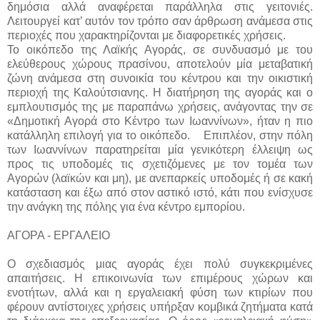
δημόσια αλλά αναφέρεται παράλληλα στις γειτονιές.
Λειτουργεί κατ’ αυτόν τον τρόπο σαν άρθρωση ανάμεσα στις
περιοχές που χαρακτηρίζονται με διαφορετικές χρήσεις.
Το οικόπεδο της Λαϊκής Αγοράς, σε συνδυασμό με του
ελεύθερους χώρους πρασίνου, αποτελούν μία μεταβατική
ζώνη ανάμεσα στη συνοικία του κέντρου και την οικιστική
περιοχή της Καλούτσιανης. Η διατήρηση της αγοράς και ο
εμπλουτισμός της με παραπάνω χρήσεις, ανάγοντας την σε
«Δημοτική Αγορά στο Κέντρο των Ιωαννίνων», ήταν η πιο
κατάλληλη επιλογή για το οικόπεδο.
Επιπλέον, στην πόλη
των Ιωαννίνων παρατηρείται μία γενικότερη έλλειψη ως
προς τις υποδομές τις σχετιζόμενες με τον τομέα των
Αγορών (λαϊκών και μη), με ανεπαρκείς υποδομές ή σε κακή
κατάσταση και έξω από στον αστικό ιστό, κάτι που ενίσχυσε
την ανάγκη της πόλης για ένα κέντρο εμπορίου.
ΑΓΟΡΑ - ΕΡΓΑΛΕΙΟ
Ο σχεδιασμός μιας αγοράς έχει πολύ συγκεκριμένες
απαιτήσεις. Η επικοινωνία των επιμέρους χώρων και
ενοτήτων, αλλά και η εργαλειακή φύση των κτιρίων που
φέρουν αντίστοιχες χρήσεις υπήρξαν κομβικά ζητήματα κατά