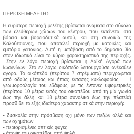
ΠΕΡΙΟΧΗ ΜΕΛΕΤΗΣ
Η ευρύτερη περιοχή μελέτης βρίσκεται ανάμεσα στο σύνολο
των ελεύθερων χώρων του κέντρου, που εκτείνεται στα
βόρεια και βορειοδυτικά αυτού, και στη συνοικία της
Καλούτσιανης, που αποτελεί περιοχή με κατοικίες και
εμπόριο γειτονιάς. Αυτή η μετάβαση από το δημόσιο βίο
στον ιδιωτικό είναι το κύριο χαρακτηριστικό της περιοχής.
Στην εν λόγο περιοχή βρίσκεται η Λαϊκή Αγορά των
Ιωαννίνων. Στο εν λόγω οικόπεδο λειτουργούσε ανέκαθεν
αγορά. Το οικόπεδό (περίπου 7 στρέμματα) περιγράφεται
από οδούς μέτριας και ήπιας έντασης κυκλοφορίας.
Η
γεωμορφολογία του εδάφους με τις έντονες υψομετρικές
(περίπου 10 μέτρα εντός του οικοπέδου από τη μία γωνία
έως την άλλη και 18 μέτρα συνολικά έως την πλατεία)
προσδίδει τα εξής ιδιαίτερα χαρακτηριστικά στην περιοχή:
• δυσκολία στην πρόσβαση όχι μόνο των πεζών αλλά και
των οχημάτων
• περιορισμένες οπτικές φυγές
• άποψη του οικοπέδου από ψηλά