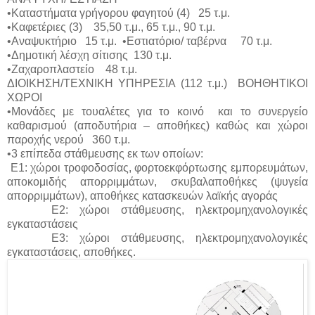
•Καταστήματα γρήγορου φαγητού (4) 25 τ.μ.
•Καφετέριες (3) 35,50 τ.μ., 65 τ.μ., 90 τ.μ.
•Αναψυκτήριο 15 τ.μ. •Εστιατόριο/ ταβέρνα 70 τ.μ.
•Δημοτική λέσχη σίτισης 130 τ.μ.
•Ζαχαροπλαστείο 48 τ.μ.
ΔΙΟΙΚΗΣΗ/ΤΕΧΝΙΚΗ ΥΠΗΡΕΣΙΑ (112 τ.μ.) ΒΟΗΘΗΤΙΚΟΙ
ΧΩΡΟΙ
•Μονάδες με τουαλέτες για το κοινό και το συνεργείο
καθαρισμού (αποδυτήρια – αποθήκες) καθώς και χώροι
παροχής νερού 360 τ.μ.
•3 επίπεδα στάθμευσης εκ των οποίων:
Ε1: χώροι τροφοδοσίας, φορτοεκφόρτωσης εμπορευμάτων,
αποκομιδής απορριμμάτων, σκυβαλαποθήκες (ψυγεία
απορριμμάτων), αποθήκες κατασκευών λαϊκής αγοράς
Ε2: χώροι στάθμευσης, ηλεκτρομηχανολογικές
εγκαταστάσεις
Ε3: χώροι στάθμευσης, ηλεκτρομηχανολογικές
εγκαταστάσεις, αποθήκες.