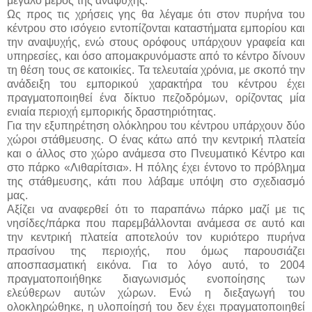
μεγάλο μέρος της αναψυχής.
Ως προς τις χρήσεις γης θα λέγαμε ότι στον πυρήνα του
κέντρου στο ισόγειο εντοπίζονται καταστήματα εμπορίου και
την αναψυχής, ενώ στους ορόφους υπάρχουν γραφεία και
υπηρεσίες, και όσο απομακρυνόμαστε από το κέντρο δίνουν
τη θέση τους σε κατοικίες. Τα τελευταία χρόνια, με σκοπό την
ανάδειξη του εμπορικού χαρακτήρα του κέντρου έχει
πραγματοποιηθεί ένα δίκτυο πεζοδρόμων, ορίζοντας μία
ενιαία περιοχή εμπορικής δραστηριότητας.
Για την εξυπηρέτηση ολόκληρου του κέντρου υπάρχουν δύο
χώροι στάθμευσης. Ο ένας κάτω από την κεντρική πλατεία
και ο άλλος στο χώρο ανάμεσα στο Πνευματικό Κέντρο και
στο πάρκο «Λιθαρίτσια». Η πόλης έχει έντονο το πρόβλημα
της στάθμευσης, κάτι που λάβαμε υπόψη στο σχεδιασμό
μας.
Αξίζει να αναφερθεί ότι το παραπάνω πάρκο μαζί με τις
νησίδες/πάρκα που παρεμβάλλονται ανάμεσα σε αυτό και
την κεντρική πλατεία αποτελούν τον κυριότερο πυρήνα
πρασίνου της περιοχής, που όμως παρουσιάζει
αποσπασματική εικόνα. Για το λόγο αυτό, το 2004
πραγματοποιήθηκε διαγωνισμός ενοποίησης των
ελεύθερων αυτών χώρων. Ενώ η διεξαγωγή του
ολοκληρώθηκε, η υλοποίησή του δεν έχει πραγματοποιηθεί