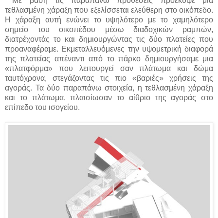
Με βάση τις παραπάνω προθέσεις προέκυψε μια
τεθλασμένη χάραξη που εξελίσσεται ελεύθερη στο οικόπεδο.
Η χάραξη αυτή ενώνει το υψηλότερο με το χαμηλότερο
σημείο του οικοπέδου μέσω διαδοχικών ραμπών,
διατρέχοντάς το και δημιουργώντας τις δύο πλατείες που
προαναφέραμε. Εκμεταλλευόμενες την υψομετρική διαφορά
της πλατείας απέναντι από το πάρκο δημιουργήσαμε μια
«πλατφόρμα» που λειτουργεί σαν πλάτωμα και δώμα
ταυτόχρονα, στεγάζοντας τις πιο «βαριές» χρήσεις της
αγοράς. Τα δύο παραπάνω στοιχεία, η τεθλασμένη χάραξη
και το πλάτωμα, πλαισίωσαν το αίθριο της αγοράς στο
επίπεδο του ισογείου.