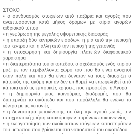
ΣΤΟΧΟΙ
• ο συνδυασμός στοιχείων από παζάρια και αγορές που
αναπτύσσονται κατά μήκος δρόμων με κτίρια αγορών
αιθριακού τύπου
• η γεφύρωση της μεγάλης υψομετρικής διαφοράς
• η ύπαρξη δύο κεντρικών εισόδων, η μία από την περιοχή
του κέντρου και η άλλη από την περιοχή της γειτονιάς
• η υποχώρηση και δημιουργία πλατειών διαφορετικού
χαρακτήρα
• η διαπερατότητα του οικοπέδου, ο σχεδιασμός ενός κτιρίου
μαζί με τον περιβάλλοντα χώρο του που θα είναι ανοιχτοί
στην πόλη και που θα είναι δυνατόν να τους διασχίζει ο
κάτοικός της ακόμη και αν δεν επιθυμεί να επωφεληθεί από
κάποια από τις εμπορικές χρήσεις που προσφέρει η Αγορά
• η δημιουργία μιας καινούριας διαδρομής που θα
διαπερνάει το οικόπεδο και που παράλληλα θα ενώνει το
κέντρο με τις γειτονιές
• η δυνατότητα μετακίνησης σε όλη την αγορά χωρίς την
υποχρεωτική χρήση κατακόρυφων πυρήνων επικοινωνίας
• η ενεργοποίηση των ανοίκιαστων ισόγειων καταστημάτων
του μετώπου που βρίσκεται στα νοτιοδυτικά του οικοπέδου