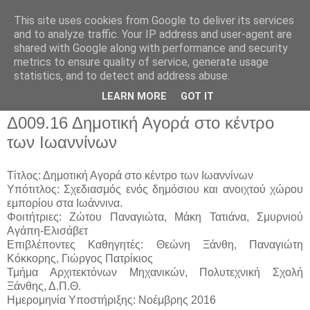
This site uses cookies from Google to deliver its services
and to analyze traffic. Your IP address and user-agent are
shared with Google along with performance and security
metrics to ensure quality of service, generate usage
▼
statistics, and to detect and address abuse.
▼
LEARN MORE
GOT IT
Δ009.16 Δημοτική Αγορά στο κέντρο
των Ιωαννίνων
Τίτλος: Δημοτική Αγορά στο κέντρο των Ιωαννίνων
Υπότιτλος: Σχεδιασμός ενός δημόσιου και ανοιχτού χώρου
εμπορίου στα Ιωάννινα.
Φοιτήτριες: Ζώτου Παναγιώτα, Μάκη Τατιάνα, Σμυρνιού
Αγάπη-Ελισάβετ
Επιβλέποντες Καθηγητές: Θεώνη Ξάνθη, Παναγιώτη
Κόκκορης, Γιώργος Πατρίκιος
Τμήμα Αρχιτεκτόνων Μηχανικών, Πολυτεχνική Σχολή
Ξάνθης, Δ.Π.Θ.
Ημερομηνία Υποστήριξης: Νοέμβρης 2016