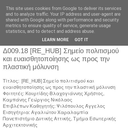
This site uses cookies from Google to deliver its services
and to analyze traffic. Your IP address and user-agent are
shared with Google along with performance and security
metrics to ensure quality of service, generate usage
▼
statistics, and to detect and address abuse.
▼
LEARN MORE
GOT IT
Δ009.18 [RE_HUB] Σημείο πολιτισμού
και ευαισθητοποίησης ως προς την
πλαστική μόλυνση
Τίτλος: [RE_HUB] Σημείο πολιτισμού και
ευαισθητοποίησης ως προς την πλαστική μόλυνση
Φοιτητές: Κουρτίδης-Βλαχογιάννης Χρήστος,
Καμπάνης Γεώργιος Νικόλαος
Επιβλέπων Καθηγητής: Ψιλόπουλος Άγγελος
Εισηγήτρια: Αγαλιώτου Χαραλαμπία
Πανεπιστήμιο Δυτικής Αττικής, Τμήμα Εσωτερικής
Αρχιτεκτονικής