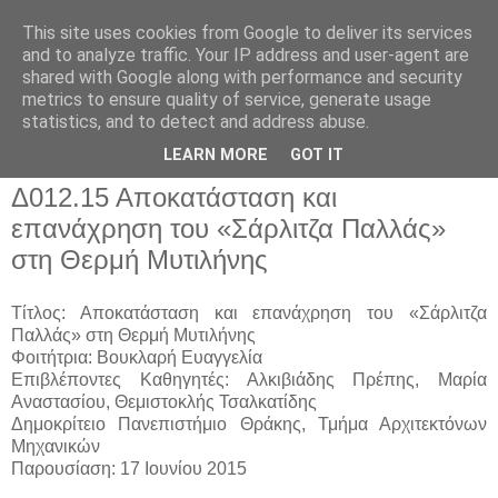
This site uses cookies from Google to deliver its services
and to analyze traffic. Your IP address and user-agent are
shared with Google along with performance and security
metrics to ensure quality of service, generate usage
▼
statistics, and to detect and address abuse.
▼
LEARN MORE
GOT IT
Δ012.15 Αποκατάσταση και
επανάχρηση του «Σάρλιτζα Παλλάς»
στη Θερμή Μυτιλήνης
Τίτλος: Αποκατάσταση και επανάχρηση του «Σάρλιτζα
Παλλάς» στη Θερμή Μυτιλήνης
Φοιτήτρια: Βουκλαρή Ευαγγελία
Επιβλέποντες Καθηγητές: Αλκιβιάδης Πρέπης, Μαρία
Αναστασίου, Θεμιστοκλής Τσαλκατίδης
Δημοκρίτειο Πανεπιστήμιο Θράκης, Τμήμα Αρχιτεκτόνων
Μηχανικών
Παρουσίαση: 17 Ιουνίου 2015