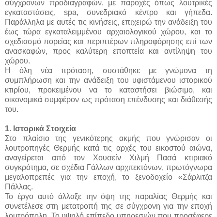
σύγχρονων προδιαγραφών, με παροχές όπως λουτρικές
εγκαταστάσεις, spa, συνεδριακό κέντρο και γήπεδα.
Παράλληλα με αυτές τις κινήσεις, επιχειρώ την ανάδειξη του
έως τώρα εγκαταλειμμένου αρχαιολογικού χώρου, και το
σχεδιασμό πορείας και περιπτέρων πληροφόρησης επί των
ανασκαφών, προς καλύτερη εποπτεία και αντίληψη του
χώρου.
Η όλη νέα πρόταση, συστάθηκε με γνώμονα τη
συμπλήρωση και την ανάδειξη του υφιστάμενου ιστορικού
κτιρίου, προκειμένου να το καταστήσει βιώσιμο, και
οικονομικά συμφέρον ως πρόταση επένδυσης και διάθεσής
του.
1. Ιστορικά Στοιχεία
Στο πλαίσιο της γενικότερης ακμής που γνώρισαν οι
λουτροπηγές Θερμής κατά τις αρχές του εικοστού αιώνα,
αναγείρεται από τον Χουσείν Χιλμή Πασά κτιριακό
συγκρότημα, σε σχέδια Γάλλων αρχιτεκτόνων, πρωτόγνωρα
μεγαλοπρεπές για την εποχή, το ξενοδοχείο «Σάρλιτζα
Πάλλας.
Το έργο αυτό άλλαξε την όψη της παραλίας Θερμής και
συνετέλεσε στη μετατροπή της σε σύγχρονη για την εποχή
λουτρόπολη. Το υψηλό επίπεδο υπηρεσιών που προσέφερε