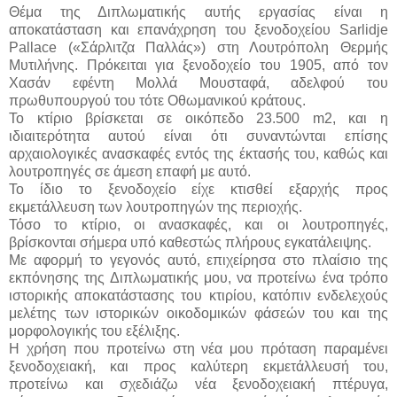
Θέμα της Διπλωματικής αυτής εργασίας είναι η
αποκατάσταση και επανάχρηση του ξενοδοχείου Sarlidje
Pallace («Σάρλιτζα Παλλάς») στη Λουτρόπολη Θερμής
Μυτιλήνης. Πρόκειται για ξενοδοχείο του 1905, από τον
Χασάν εφέντη Μολλά Μουσταφά, αδελφού του
πρωθυπουργού του τότε Οθωμανικού κράτους.
Το κτίριο βρίσκεται σε οικόπεδο 23.500 m2, και η
ιδιαιτερότητα αυτού είναι ότι συναντώνται επίσης
αρχαιολογικές ανασκαφές εντός της έκτασής του, καθώς και
λουτροπηγές σε άμεση επαφή με αυτό.
Το ίδιο το ξενοδοχείο είχε κτισθεί εξαρχής προς
εκμετάλλευση των λουτροπηγών της περιοχής.
Τόσο το κτίριο, οι ανασκαφές, και οι λουτροπηγές,
βρίσκονται σήμερα υπό καθεστώς πλήρους εγκατάλειψης.
Με αφορμή το γεγονός αυτό, επιχείρησα στο πλαίσιο της
εκπόνησης της Διπλωματικής μου, να προτείνω ένα τρόπο
ιστορικής αποκατάστασης του κτιρίου, κατόπιν ενδελεχούς
μελέτης των ιστορικών οικοδομικών φάσεών του και της
μορφολογικής του εξέλιξης.
Η χρήση που προτείνω στη νέα μου πρόταση παραμένει
ξενοδοχειακή, και προς καλύτερη εκμετάλλευσή του,
προτείνω και σχεδιάζω νέα ξενοδοχειακή πτέρυγα,