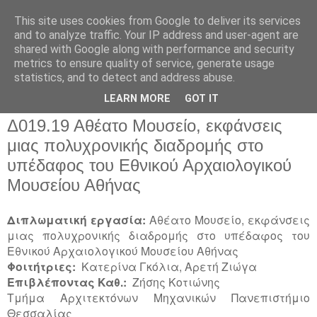
This site uses cookies from Google to deliver its services
and to analyze traffic. Your IP address and user-agent are
shared with Google along with performance and security
metrics to ensure quality of service, generate usage
▼
statistics, and to detect and address abuse.
▼
LEARN MORE
GOT IT
Δ019.19 Αθέατο Μουσείο, εκφάνσεις
μιας πολυχρονικής διαδρομής στο
υπέδαφος του Εθνικού Αρχαιολογικού
Μουσείου Αθήνας
Διπλωματική εργασία:
Αθέατο Μουσείο, εκφάνσεις
μιας πολυχρονικής διαδρομής στο υπέδαφος του
Εθνικού Αρχαιολογικού Μουσείου Αθήνας
Φοιτήτριες:
Κατερίνα Γκόλια, Αρετή Ζιώγα
Επιβλέποντας Καθ.:
Ζήσης Κοτιώνης
Τμήμα Αρχιτεκτόνων Μηχανικών Πανεπιστήμιο
Θεσσαλίας