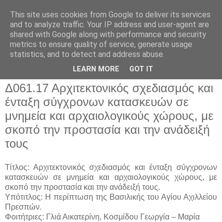
This site uses cookies from Google to deliver its services
and to analyze traffic. Your IP address and user-agent are
shared with Google along with performance and security
metrics to ensure quality of service, generate usage
▼
statistics, and to detect and address abuse.
▼
LEARN MORE
GOT IT
Δ061.17 Αρχιτεκτονικός σχεδιασμός και
ένταξη σύγχρονων κατασκευών σε
μνημεία και αρχαιολογικούς χώρους, με
σκοπό την προστασία και την ανάδειξή
τους
Τίτλος: Αρχιτεκτονικός σχεδιασμός και ένταξη σύγχρονων
κατασκευών σε μνημεία και αρχαιολογικούς χώρους, με
σκοπό την προστασία και την ανάδειξή τους.
Υπότιτλος: Η περίπτωση της Βασιλικής του Αγίου Αχιλλείου
Πρεσπών.
Φοιτήτριες: Γλιά Αικατερίνη, Κοσμίδου Γεωργία – Μαρία