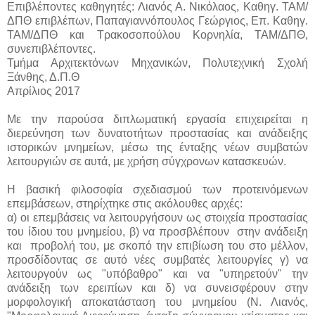
Επιβλέποντες καθηγητές: Λιανός Α. Νικόλαος, Καθηγ. ΤΑΜ/
ΔΠΘ επιβλέπων, Παπαγιαννόπουλος Γεώργιος, Επ. Καθηγ.
ΤΑΜ/ΔΠΘ και Τρακοσοπούλου Κορνηλία, ΤΑΜ/ΔΠΘ,
συνεπιβλέποντες.
Τμήμα Αρχιτεκτόνων Μηχανικών, Πολυτεχνική Σχολή
Ξάνθης, Δ.Π.Θ
Απρίλιος 2017
Με την παρούσα διπλωματική εργασία επιχειρείται η
διερεύνηση των δυνατοτήτων προστασίας και ανάδειξης
ιστορικών μνημείων, μέσω της ένταξης νέων συμβατών
λειτουργιών σε αυτά, με χρήση σύγχρονων κατασκευών.
Η βασική φιλοσοφία σχεδιασμού των προτεινόμενων
επεμβάσεων, στηρίχτηκε στις ακόλουθες αρχές:
α) οι επεμβάσεις να λειτουργήσουν ως στοιχεία προστασίας
του ίδιου του μνημείου, β) να προσβλέπουν στην ανάδειξη
και προβολή του, με σκοπό την επιβίωση του στο μέλλον,
προσδίδοντας σε αυτό νέες συμβατές λειτουργίες γ) να
λειτουργούν ως "υπόβαθρο" και να "υπηρετούν" την
ανάδειξη των ερειπίων και δ) να συνεισφέρουν στην
μορφολογική αποκατάσταση του μνημείου (Ν. Λιανός,