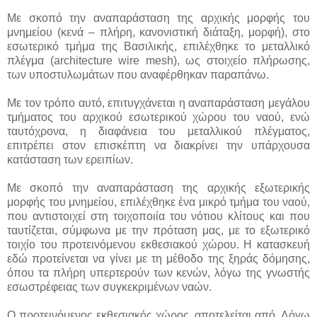
Με σκοπό την αναπαράσταση της αρχικής μορφής του
μνημείου (κενά – πλήρη, κανονιστική διάταξη, μορφή), στο
εσωτερικό τμήμα της Βασιλικής, επιλέχθηκε το μεταλλικό
πλέγμα (architecture wire mesh), ως στοιχείο πλήρωσης,
των υποστυλωμάτων που αναφέρθηκαν παραπάνω.
Με τον τρόπο αυτό, επιτυγχάνεται η αναπαράσταση μεγάλου
τμήματος του αρχικού εσωτερικού χώρου του ναού, ενώ
ταυτόχρονα, η διαφάνεια του μεταλλικού πλέγματος,
επιτρέπει στον επισκέπτη να διακρίνει την υπάρχουσα
κατάσταση των ερειπίων.
Με σκοπό την αναπαράσταση της αρχικής εξωτερικής
μορφής του μνημείου, επιλέχθηκε ένα μικρό τμήμα του ναού,
που αντιστοιχεί στη τοιχοποιία του νότιου κλίτους και που
ταυτίζεται, σύμφωνα με την πρόταση μας, με το εξωτερικό
τοιχίο του προτεινόμενου εκθεσιακού χώρου. Η κατασκευή
εδώ προτείνεται να γίνει με τη μέθοδο της ξηράς δόμησης,
όπου τα πλήρη υπερτερούν των κενών, λόγω της γνωστής
εσωστρέφειας των συγκεκριμένων ναών.
Ο προτεινόμενος εκθεσιακός χώρος, αποτελείται από. Λόγω