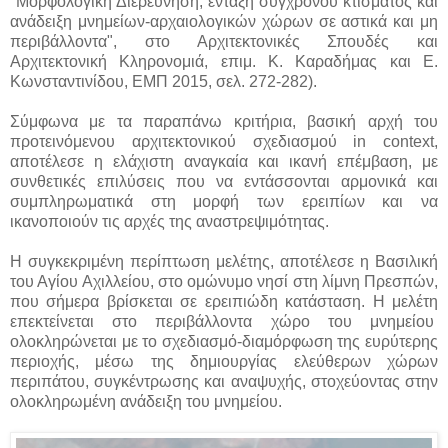
"Μορφολογική Διερεύνηση, ένταξη σύγχρονου κτίσματος και
ανάδειξη μνημείων-αρχαιολογικών χώρων σε αστικά και μη
περιβάλλοντα", στο Αρχιτεκτονικές Σπουδές και
Αρχιτεκτονική Κληρονομιά, επιμ. Κ. Καραδήμας και Ε.
Κωνσταντινίδου, ΕΜΠ 2015, σελ. 272-282).
Σύμφωνα με τα παραπάνω κριτήρια, βασική αρχή του
προτεινόμενου αρχιτεκτονικού σχεδιασμού in context,
αποτέλεσε η ελάχιστη αναγκαία και ικανή επέμβαση, με
συνθετικές επιλύσεις που να εντάσσονται αρμονικά και
συμπληρωματικά στη μορφή των ερειπίων και να
ικανοποιούν τις αρχές της αναστρεψιμότητας.
Η συγκεκριμένη περίπτωση μελέτης, αποτέλεσε η Βασιλική
του Αγίου Αχιλλείου, στο ομώνυμο νησί στη λίμνη Πρεσπών,
που σήμερα βρίσκεται σε ερειπιώδη κατάσταση. Η μελέτη
επεκτείνεται στο περιβάλλοντα χώρο του μνημείου
ολοκληρώνεται με το σχεδιασμό-διαμόρφωση της ευρύτερης
περιοχής, μέσω της δημιουργίας ελεύθερων χώρων
περιπάτου, συγκέντρωσης και αναψυχής, στοχεύοντας στην
ολοκληρωμένη ανάδειξη του μνημείου.