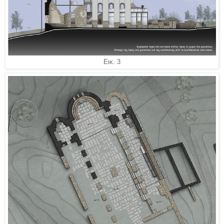
Εικ. 3