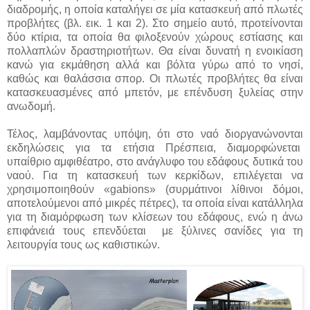
διαδρομής, η οποία καταλήγει σε μία κατασκευή από πλωτές
προβλήτες (βλ. εικ. 1 και 2). Στο σημείο αυτό, προτείνονται
δύο κτίρια, τα οποία θα φιλοξενούν χώρους εστίασης και
πολλαπλών δραστηριοτήτων. Θα είναι δυνατή η ενοικίαση
κανώ για εκμάθηση αλλά και βόλτα γύρω από το νησί,
καθώς και θαλάσσια σπορ. Οι πλωτές προβλήτες θα είναι
κατασκευασμένες από μπετόν, με επένδυση ξυλείας στην
ανωδομή.
Τέλος, λαμβάνοντας υπόψη, ότι στο ναό διοργανώνονται
εκδηλώσεις για τα ετήσια Πρέσπεια, διαμορφώνεται
υπαίθριο αμφιθέατρο, στο ανάγλυφο του εδάφους δυτικά του
ναού. Για τη κατασκευή των κερκίδων, επιλέγεται να
χρησιμοποιηθούν «gabions» (συρμάτινοι λίθινοι δόμοι,
αποτελούμενοι από μικρές πέτρες), τα οποία είναι κατάλληλα
για τη διαμόρφωση των κλίσεων του εδάφους, ενώ η άνω
επιφάνειά τους επενδύεται με ξύλινες σανίδες για τη
λειτουργία τους ως καθιστικών.