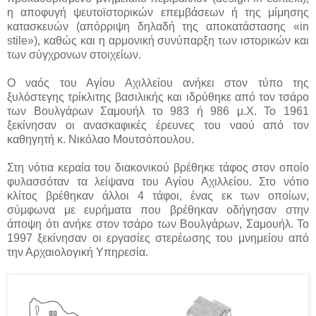
η αποφυγή ψευτοϊστορικών επεμβάσεων ή της μίμησης
κατασκευών (απόρριψη δηλαδή της αποκατάστασης «in
stile»), καθώς και η αρμονική συνύπαρξη των ιστορικών και
των σύγχρονων στοιχείων.
Ο ναός του Αγίου Αχιλλείου ανήκει στον τύπο της
ξυλόστεγης τρίκλιτης βασιλικής και ιδρύθηκε από τον τσάρο
των Βουλγάρων Σαμουήλ το 983 ή 986 μ.Χ. Το 1961
ξεκίνησαν οι ανασκαφικές έρευνες του ναού από τον
καθηγητή κ. Νικόλαο Μουτσόπουλου.
Στη νότια κεραία του διακονικού βρέθηκε τάφος στον οποίο
φυλασσόταν τα λείψανα του Αγίου Αχιλλείου. Στο νότιο
κλίτος βρέθηκαν άλλοι 4 τάφοι, ένας εκ των οποίων,
σύμφωνα με ευρήματα που βρέθηκαν οδήγησαν στην
άποψη ότι ανήκε στον τσάρο των Βουλγάρων, Σαμουήλ. Το
1997 ξεκίνησαν οι εργασίες στερέωσης του μνημείου από
την Αρχαιολογική Υπηρεσία.