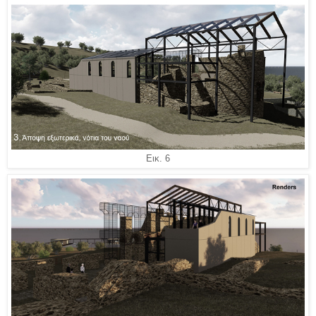
Εικ. 6