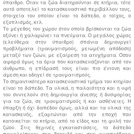
ύπαιθρο. Όταν τα ζώα διατηρούνται σε κτήρια, τότε
αυτό αποτελεί το κατασκευαστικό περιβάλλον τους,
στοιχεία του οποίου είναι το δάπεδο, ο τοίχος, ο
εξοπλισμός, κτλ.
Το μέγεθος του χώρου στον οποίο βρίσκονται τα ζώα
οξύνει ή χαλαρώνει τα πνεύματα. Ο μεγάλος χώρος
(ελεύθερα στην ύπαιθρο) σπάνια δημιουργεί
προβλήματα (τραυματισμούς, μειωμένη απόδοση)
μεταξύ των ζώων, με εξαίρεση τα ατυχήματα. Όσον
αφορά όμως τα όρια που κατασκευάζονται από τον
άνθρωπο, η επίδρασή τους είναι πιο έντονη και
άμεση και οδηγεί σε τραυματισμούς.
Το σημαντικότερο κατασκευαστικό τμήμα του κτηρίου
είναι το δάπεδο. Τα υλικά, η παλαιότητα και η υφή
του συντελούν στη δημιουργία άνεσης ή δυσφορίας
για τα ζώα, σε τραυματισμούς ή και ασθένειες. Η
ύπαρξη ή όχι δαπέδου όμως, αλλά και τα υλικά της
κατασκευής, εξαρτώνται από την εποχή που
κατοικείται το κτήριο, από το είδος και τη φυλή του
ζώου. Στις θερινές εγκαταστάσεις, το δάπεδο
παραλείπεται στα βοοειδή και στα αιγοπρόβατα