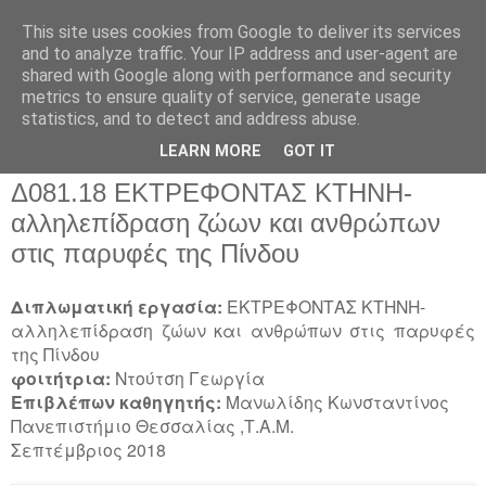
This site uses cookies from Google to deliver its services
and to analyze traffic. Your IP address and user-agent are
shared with Google along with performance and security
metrics to ensure quality of service, generate usage
▼
statistics, and to detect and address abuse.
▼
LEARN MORE
GOT IT
Δ081.18 ΕΚΤΡΕΦΟΝΤΑΣ ΚΤΗΝΗ-
αλληλεπίδραση ζώων και ανθρώπων
στις παρυφές της Πίνδου
Διπλωματική εργασία:
ΕΚΤΡΕΦΟΝΤΑΣ ΚΤΗΝΗ-
αλληλεπίδραση ζώων και ανθρώπων στις παρυφές
της Πίνδου
φοιτήτρια:
Ντούτση Γεωργία
Επιβλέπων καθηγητής:
Μανωλίδης Κωνσταντίνος
Πανεπιστήμιο Θεσσαλίας ,Τ.Α.Μ.
Σεπτέμβριος 2018