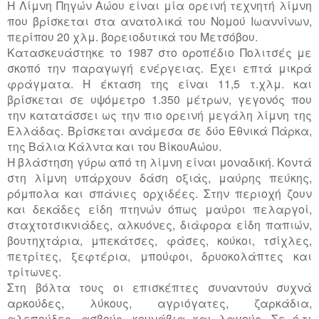
H Λίμνη Πηγών Αώου είναι μία ορεινή τεχνητή λίμνη
που βρίσκεται στα ανατολικά του Νομού Ιωαννίνων,
περίπου 20 χλμ. βορειοδυτικά του Μετσόβου.
Κατασκευάστηκε το 1987 στο οροπέδιο Πολιτσές με
σκοπό την παραγωγή ενέργειας. Έχει επτά μικρά
φράγματα. Η έκταση της είναι 11,5 τ.χλμ. και
βρίσκεται σε υψόμετρο 1.350 μέτρων, γεγονός που
την κατατάσσει ως την πιο ορεινή μεγάλη λίμνη της
Ελλάδας. Βρίσκεται ανάμεσα σε δύο Εθνικά Πάρκα,
της Βάλια Κάλντα και του ΒίκουΑώου.
Η βλάστηση γύρω από τη λίμνη είναι μοναδική. Κοντά
στη λίμνη υπάρχουν δάση οξιάς, μαύρης πεύκης,
ρόμπολα και σπάνιες ορχιδέες. Στην περιοχή ζουν
και δεκάδες είδη πτηνών όπως μαύροι πελαργοί,
σταχτοτσικνιάδες, αλκυόνες, διάφορα είδη παπιών,
βουτηχτάρια, μπεκάτσες, φάσες, κούκοι, τσίχλες,
πετρίτες, ξεφτέρια, μπούφοι, δρυοκολάπτες και
τρίτωνες.
Στη βόλτα τους οι επισκέπτες συναντούν συχνά
αρκούδες, λύκους, αγριόγατες, ζαρκάδια,
αλεπούδες, ασβούς, κουνάβια και λαγούς. Σε ό,τι