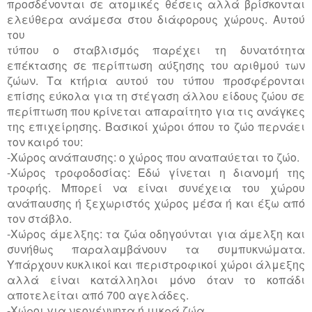
προσδένονται σε ατομικές θέσεις αλλά βρίσκονται
ελεύθερα ανάμεσα στου διάφορους χώρους. Αυτού
του
τύπου ο σταβλισμός παρέχει τη δυνατότητα
επέκτασης σε περίπτωση αύξησης του αριθμού των
ζώων. Τα κτήρια αυτού του τύπου προσφέρονται
επίσης εύκολα για τη στέγαση άλλου είδους ζώου σε
περίπτωση που κρίνεται απαραίτητο για τις ανάγκες
της επιχείρησης. Βασικοί χώροι όπου το ζώο περνάει
τον καιρό του:
-Χώρος ανάπαυσης: ο χώρος που αναπαύεται το ζώο.
-Χώρος τροφοδοσίας: Εδώ γίνεται η διανομή της
τροφής. Μπορεί να είναι συνέχεια του χώρου
ανάπαυσης ή ξεχωριστός χώρος μέσα ή και έξω από
τον στάβλο.
-Χώρος άμελξης: τα ζώα οδηγούνται για άμελξη και
συνήθως παραλαμβάνουν τα συμπυκνώματα.
Υπάρχουν κυκλικοί και περιστροφικοί χώροι άλμεξης
αλλά είναι κατάλληλοι μόνο όταν το κοπάδι
αποτελείται από 700 αγελάδες.
-Χώροι για νεογέννητα ή μικρά ζώα.