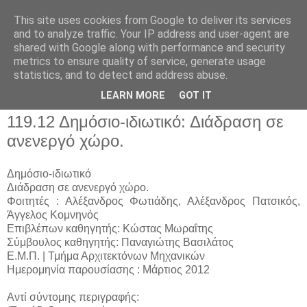
This site uses cookies from Google to deliver its services
and to analyze traffic. Your IP address and user-agent are
shared with Google along with performance and security
metrics to ensure quality of service, generate usage
▼
statistics, and to detect and address abuse.
▼
LEARN MORE
GOT IT
119.12 Δημόσιο-ιδιωτικό: Διάδραση σε
ανενεργό χώρο.
Δημόσιο-ιδιωτικό
Διάδραση σε ανενεργό χώρο.
Φοιτητές : Αλέξανδρος Φωτιάδης, Αλέξανδρος Πατσικός,
Άγγελος Κομνηνός
Επιβλέπων καθηγητής: Κώστας Μωραΐτης
Σύμβουλος καθηγητής: Παναγιώτης Βασιλάτος
Ε.Μ.Π. | Τμήμα Αρχιτεκτόνων Μηχανικών
Ημερομηνία παρουσίασης : Μάρτιος 2012
Αντί σύντομης περιγραφής: