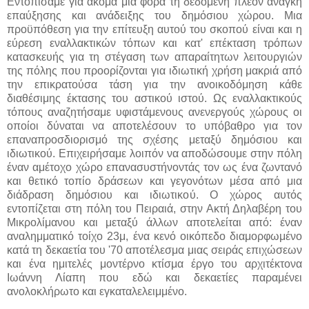
Εντοπίσαμε για ακόμα μια φορά τη δεδομένη πλέον ανάγκη
επαύξησης και ανάδειξης του δημόσιου χώρου. Μια
προϋπόθεση για την επίτευξη αυτού του σκοπού είναι και η
εύρεση εναλλακτικών τόπων και κατ' επέκταση τρόπων
κατασκευής για τη στέγαση των απαραίτητων λειτουργιών
της πόλης που προορίζονται για ιδιωτική χρήση μακριά από
την επικρατούσα τάση για την ανοικοδόμηση κάθε
διαθέσιμης έκτασης του αστικού ιστού. Ως εναλλακτικούς
τόπους αναζητήσαμε υφιστάμενους ανενεργούς χώρους οι
οποίοι δύναται να αποτελέσουν το υπόβαθρο για τον
επαναπροσδιορισμό της σχέσης μεταξύ δημόσιου και
ιδιωτικού. Επιχειρήσαμε λοιπόν να αποδώσουμε στην πόλη
έναν αμέτοχο χώρο επανασυστήνοντάς τον ως ένα ζωντανό
και θετικό τοπίο δράσεων και γεγονότων μέσα από μια
διάδραση δημόσιου και ιδιωτικού. Ο χώρος αυτός
εντοπίζεται στη πόλη του Πειραιά, στην Ακτή Δηλαβέρη του
Μικρολίμανου και μεταξύ άλλων αποτελείται από: έναν
αναλημματικό τοίχο 23μ, ένα κενό οικόπεδο διαμορφωμένο
κατά τη δεκαετία του '70 αποτέλεσμα μιας σειράς επιχώσεων
και ένα ημιτελές μοντέρνο κτίσμα έργο του αρχιτέκτονα
Ιωάννη Λίαπη που εδώ και δεκαετίες παραμένει
ανολοκλήρωτο και εγκαταλελειμμένο.