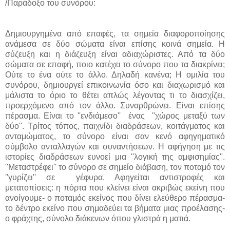
/Παράδοξο του συνόρου:
Δημιουργημένα από επαφές, τα σημεία διαφοροποίησης
ανάμεσα σε δύο σώματα είναι επίσης κοινά σημεία. Η
σύζευξη και η διάζευξη είναι αδιαχώριστες. Από τα δύο
σώματα σε επαφή, ποιο κατέχει το σύνορο που τα διακρίνει;
Ούτε το ένα ούτε το άλλο. Δηλαδή κανένα; Η ομιλία του
συνόρου, δημιουργεί επικοινωνία όσο και διαχωρισμό και
μάλιστα το όριο το θέτει απλώς λέγοντας τι το διασχίζει,
προερχόμενο από τον άλλο. Συναρθρώνει. Είναι επίσης
πέρασμα. Είναι το ''ενδιάμεσο'' ένας ''χώρος μεταξύ των
δύο''. Τρίτος τόπος, παιχνίδι διαδράσεων, κοιτάγματος και
ανταμώματος, το σύνορο είναι σαν κενό αφηγηματικό
σύμβολο ανταλλαγών και συναντήσεων. Η αφήγηση με τις
ιστορίες διαδράσεων ευνοεί μια ''λογική της αμφισημίας''.
''Μεταστρέφει'' το σύνορο σε σημείο διάβαση, τον ποταμό τον
''γυρίζει'' σε γέφυρα. Αφηγείται αντιστροφές και
μετατοπίσεις: η πόρτα που κλείνει είναι ακριβώς εκείνη που
ανοίγουμε- ο ποταμός εκείνος που δίνει ελεύθερο πέρασμα-
το δέντρο εκείνο που σημαδεύει τα βήματα μιας προέλασης-
ο φράχτης, σύνολο διάκενων όπου γλιστρά η ματιά.