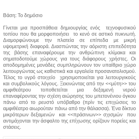
Βάση: Το δημόσιο
Γίνεται μια προσπάθεια δημιουργίας ενός τεχνοφυσικού
τοπίου που θα μορφοποιήσει το κενό σε αστικό πυκνωτή.
Διαμορφώνουμε την πλατεία σε επίπεδα με μικρή
υψομετρική διαφορά. Διασπώντας την αόριστη επιπεδότητα
της βάσης επαναφέρουμε την ανθρώπινη κλίμακα και
σηματοδοτούμε χώρους για τους διάφορους χρήστες. Οι
αποδομημένες μονάδες συμπληρώνουν τον υπαίθριο χώρο
λειτουργώντας ως καθιστικά και εργαλεία προσανατολισμού.
Τέλος το υγρό στοιχείο χρησιμοποιείται για λειτουργικούς
και συμβολικούς λόγους. Ξεκινώντας από την <<μύτη>> του
αμφιθεάτρου τοποθετείται μια δεξαμενή νερού
επαναφέροντας την σχέση αιώρησης του μπετονένιου όγκου
πάνω από το ρευστό υπόβαθρο (πρίν τις επιχώσεις το
αμφιθέατρο αιωρούταν πάνω από την θάλασσα). Ένα δίκτυο
μικρότερων δεξαμενών και <<πράσινων>> σχισμών που
αντιμάχονται την άσφαλτο της επίχωσης ορίζουν πορείες και
στάσεις.