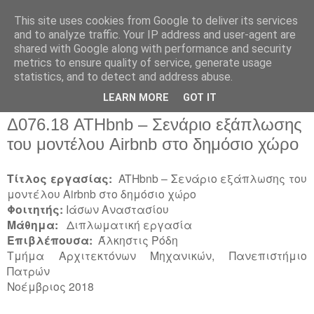
This site uses cookies from Google to deliver its services
and to analyze traffic. Your IP address and user-agent are
shared with Google along with performance and security
metrics to ensure quality of service, generate usage
▼
statistics, and to detect and address abuse.
▼
LEARN MORE
GOT IT
Δ076.18 ATHbnb – Σενάριο εξάπλωσης
του μοντέλου Airbnb στο δημόσιο χώρο
Τίτλος εργασίας:
ATHbnb – Σενάριο εξάπλωσης του
μοντέλου Airbnb στο δημόσιο χώρο
Φοιτητής:
Ιάσων Αναστασίου
Μάθημα:
Διπλωματική εργασία
Επιβλέπουσα:
Άλκηστις Ρόδη
Τμήμα Αρχιτεκτόνων Μηχανικών, Πανεπιστήμιο
Πατρών
Νοέμβριος 2018