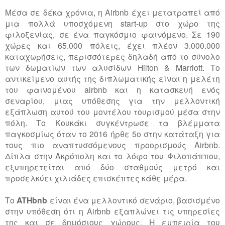
Μέσα σε δέκα χρόνια, η Airbnb έχει μετατραπεί από
μια πολλά υποσχόμενη start-up στο χώρο της
φιλοξενίας, σε ένα παγκόσμιο φαινόμενο. Σε 190
χώρες και 65.000 πόλεις, έχει πλέον 3.000.000
καταχωρήσεις, περισσότερες δηλαδή από το σύνολο
των δωματίων των αλυσίδων Hilton & Marriott. Το
αντικείμενο αυτής της διπλωματικής είναι η μελέτη
του φαινομένου airbnb και η κατασκευή ενός
σεναρίου, μιας υπόθεσης για την μελλοντική
εξάπλωση αυτού του μοντέλου τουρισμού μέσα στην
πόλη. Το Κουκάκι συγκέντρωσε τα βλέμματα
παγκοσμίως όταν το 2016 ήρθε 5ο στην κατάταξη για
τους πιο αναπτυσσόμενους προορισμούς Airbnb.
Δίπλα στην Ακρόπολη και το λόφο του Φιλοπάππου,
εξυπηρετείται από δύο σταθμούς μετρό και
προσελκύει χιλιάδες επισκέπτες κάθε μέρα.
Το
ATHbnb
είναι ένα μελλοντικό σενάριο, βασισμένο
στην υπόθεση ότι η Airbnb εξαπλώνει τις υπηρεσίες
της και σε δημόσιους χώρους. Η εμπειρία του