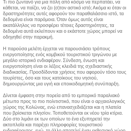
Τι πιο ζωντανό για μια πόλη από κόσμο να περπατάει, να
κάθεται, να παίζει, να ζει (σ)τον αστικό ιστό; Ακόμα κι όταν οι
δραστηριότητες αυτές αφορούν τον παραθαλάσσιο ιστό, τα
δεδομένα είναι παρόμοια. Όταν όμως αυτός είναι
ακατάλληλος να προσφέρει τέτοιες δραστηριότητες, τα
δεδομένα αυτά εκλείπουν και ο εκάστοτε χώρος μπορεί να
οδηγηθεί στην παρακμή.
Η παρούσα μελέτη έρχεται να παρουσιάσει τρόπους
ενεργοποίησης ενός κομβικού τουριστικού τριγώνου με
μεγάλο ιστορικό ενδιαφέρον. Σύνδεση, ένωση και
ενεργοποίηση είναι οι λέξεις κλειδιά της σχεδιαστικής
διαδικασίας. Προσδίδονται χρήσεις που αφορούν τόσο τους
τουρίστες, όσο και τους κατοίκους του νησιού,
δημιουργώντας μια υγιή και εποικοδομητική συνύπαρξη.
Δίνεται έμφαση στην πορεία από το εμπορικό παραλιακό
μέτωπο προς το πιο πολιτιστικό, που είναι ο αρχαιολογικός
χώρος της Κολώνας, ενώ επανασχεδιάζεται και η πλατεία
που βρίσκεται πλησίον. Τοποθετούνται εκ νέου τρία κτίρια.
Δύο στο λιμάνι εκ των οποίων το ένα εξυπηρετεί την
ακτοπλοΐα και παρέχει πληροφορίες τουριστικού
ενδιαφέροντος, ενώ
το άλλο αποτελεί έναν εκθεσιακό χώρο.