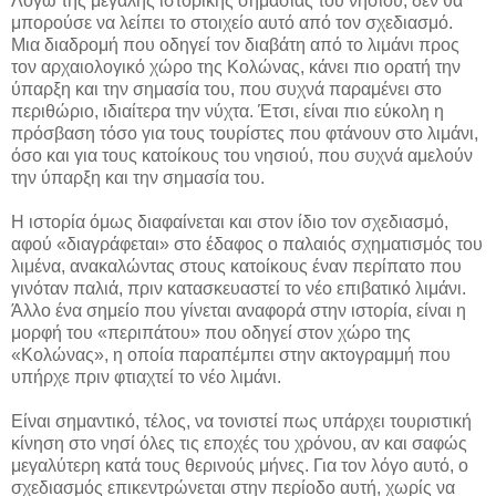
Λόγω της μεγάλης ιστορικής σημασίας του νησιού, δεν θα
μπορούσε να λείπει το στοιχείο αυτό από τον σχεδιασμό.
Μια διαδρομή που οδηγεί τον διαβάτη από το λιμάνι προς
τον αρχαιολογικό χώρο της Κολώνας, κάνει πιο ορατή την
ύπαρξη και την σημασία του, που συχνά παραμένει στο
περιθώριο, ιδιαίτερα την νύχτα. Έτσι, είναι πιο εύκολη η
πρόσβαση τόσο για τους τουρίστες που φτάνουν στο λιμάνι,
όσο και για τους κατοίκους του νησιού, που συχνά αμελούν
την ύπαρξη και την σημασία του.
Η ιστορία όμως διαφαίνεται και στον ίδιο τον σχεδιασμό,
αφού «διαγράφεται» στο έδαφος ο παλαιός σχηματισμός του
λιμένα, ανακαλώντας στους κατοίκους έναν περίπατο που
γινόταν παλιά, πριν κατασκευαστεί το νέο επιβατικό λιμάνι.
Άλλο ένα σημείο που γίνεται αναφορά στην ιστορία, είναι η
μορφή του «περιπάτου» που οδηγεί στον χώρο της
«Κολώνας», η οποία παραπέμπει στην ακτογραμμή που
υπήρχε πριν φτιαχτεί το νέο λιμάνι.
Είναι σημαντικό, τέλος, να τονιστεί πως υπάρχει τουριστική
κίνηση στο νησί όλες τις εποχές του χρόνου, αν και σαφώς
μεγαλύτερη κατά τους θερινούς μήνες. Για τον λόγο αυτό, ο
σχεδιασμός επικεντρώνεται στην περίοδο αυτή, χωρίς να