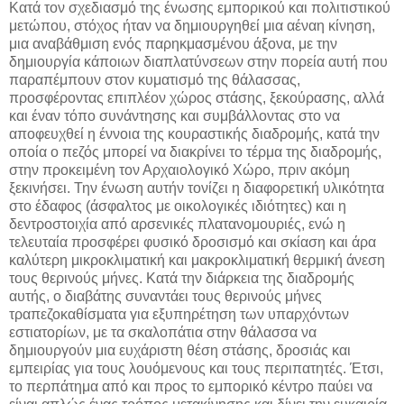
Κατά τον σχεδιασμό της ένωσης εμπορικού και πολιτιστικού
μετώπου, στόχος ήταν να δημιουργηθεί μια αέναη κίνηση,
μια αναβάθμιση ενός παρηκμασμένου άξονα, με την
δημιουργία κάποιων διαπλατύνσεων στην πορεία αυτή που
παραπέμπουν στον κυματισμό της θάλασσας,
προσφέροντας επιπλέον χώρος στάσης, ξεκούρασης, αλλά
και έναν τόπο συνάντησης και συμβάλλοντας στο να
αποφευχθεί η έννοια της κουραστικής διαδρομής, κατά την
οποία ο πεζός μπορεί να διακρίνει το τέρμα της διαδρομής,
στην προκειμένη τον Αρχαιολογικό Χώρο, πριν ακόμη
ξεκινήσει. Την ένωση αυτήν τονίζει η διαφορετική υλικότητα
στο έδαφος (άσφαλτος με οικολογικές ιδιότητες) και η
δεντροστοιχία από αρσενικές πλατανομουριές, ενώ η
τελευταία προσφέρει φυσικό δροσισμό και σκίαση και άρα
καλύτερη μικροκλιματική και μακροκλιματική θερμική άνεση
τους θερινούς μήνες. Κατά την διάρκεια της διαδρομής
αυτής, ο διαβάτης συναντάει τους θερινούς μήνες
τραπεζοκαθίσματα για εξυπηρέτηση των υπαρχόντων
εστιατορίων, με τα σκαλοπάτια στην θάλασσα να
δημιουργούν μια ευχάριστη θέση στάσης, δροσιάς και
εμπειρίας για τους λουόμενους και τους περιπατητές. Έτσι,
το περπάτημα από και προς το εμπορικό κέντρο παύει να