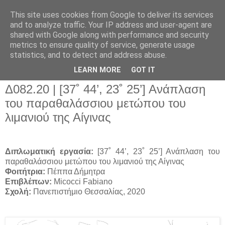
This site uses cookies from Google to deliver its services
and to analyze traffic. Your IP address and user-agent are
shared with Google along with performance and security
metrics to ensure quality of service, generate usage
▼
statistics, and to detect and address abuse.
▼
LEARN MORE
GOT IT
Δ082.20 | [37˚ 44’, 23˚ 25’] Ανάπλαση
του παραθαλάσσιου μετώπου του
λιμανιού της Αίγινας
Διπλωματική εργασία:
[37˚ 44’, 23˚ 25’] Ανάπλαση του
παραθαλάσσιου μετώπου του λιμανιού της Αίγινας
Φοιτήτρια:
Πέππα Δήμητρα
Επιβλέπων:
Micocci
Fabiano
Σχολή:
Πανεπιστήμιο Θεσσαλίας, 2020