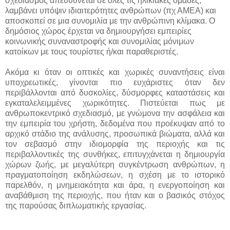
σχεδιασμός απευθύνεται σε όλες τις ηλικιακές ομάδες,
λαμβάνει υπόψιν ιδιαιτερότητες ανθρώπων (πχ ΑΜΕΑ) και
αποσκοπεί σε μια συνομιλία με την ανθρώπινη κλίμακα. Ο
δημόσιος χώρος έρχεται να δημιουργήσει εμπειρίες
κοινωνικής συναναστροφής και συνομιλίας μόνιμων
κατοίκων με τους τουρίστες ή/και παραθεριστές.
Ακόμα κι όταν οι οπτικές και χωρικές συναντήσεις είναι
υποχρεωτικές, γίνονται πιο ευχάριστες όταν δεν
περιβάλλονται από δυσκολίες, δύσμορφες καταστάσεις και
εγκαταλελειμμένες χωρικότητες. Πιστεύεται πως με
ανθρωποκεντρικό σχεδιασμό, με γνώμονα την ασφάλεια και
την εμπειρία του χρήστη, δεδομένα που προέκυψαν από το
αρχικό στάδιο της ανάλυσης, προσωπικά βιώματα, αλλά και
τον σεβασμό στην ιδιομορφία της περιοχής και τις
περιβαλλοντικές της συνθήκες, επιτυγχάνεται η δημιουργία
χώρων ζωής, με μεγαλύτερη συγκέντρωση ανθρώπων, η
πραγματοποίηση εκδηλώσεων, η σχέση με το ιστορικό
παρελθόν, η μνημειακότητα και άρα, η ενεργοποίηση και
αναβάθμιση της περιοχής, που ήταν και ο βασικός στόχος
της παρούσας διπλωματικής εργασίας.