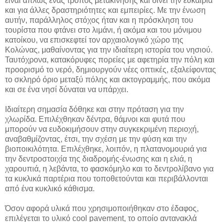
είναι απλώς ένας τρόπος μετακίνησης και δίνει την ευκαιρία
και για άλλες δραστηριότητες και εμπειρίες. Με την ένωση
αυτήν, παράλληλος στόχος ήταν και η πρόσκληση του
τουρίστα που φτάνει στο λιμάνι, ή ακόμα και του μόνιμου
κατοίκου, να επισκεφτεί τον αρχαιολογικό χώρο της
Κολώνας, μαθαίνοντας για την ιδιαίτερη ιστορία του νησιού.
Ταυτόχρονα, κατακόρυφες πορείες με αφετηρία την πόλη και
προορισμό το νερό, δημιουργούν νέες οπτικές, εξαλείφοντας
το σκληρό όριο μεταξύ πόλης και ακτογραμμής, που ακόμα
και σε ένα νησί δύναται να υπάρχει.
Ιδιαίτερη σημασία δόθηκε και στην πρόταση για την
χλωρίδα. Επιλέχθηκαν δέντρα, θάμνοι και φυτά που
μπορούν να ευδοκιμήσουν στην συγκεκριμένη περιοχή,
αναβαθμίζοντας, έτσι, την σχέση με την φύση και την
βιοποικιλότητα. Επιλέχθηκε, λοιπόν, η πλατανομουριά για
την δεντροστοιχία της διαδρομής-ένωσης και η ελιά, η
χαρουπιά, η λεβάντα, το φασκόμηλο και το δεντρολίβανο για
τα κυκλικά παρτέρια που τοποθετούνται και περιβάλλονται
από ένα κυκλικό κάθισμα.
Όσον αφορά υλικά που χρησιμοποιήθηκαν στο έδαφος,
επιλέγεται το υλικό
cool
pavement
, το οποίο αντανακλά