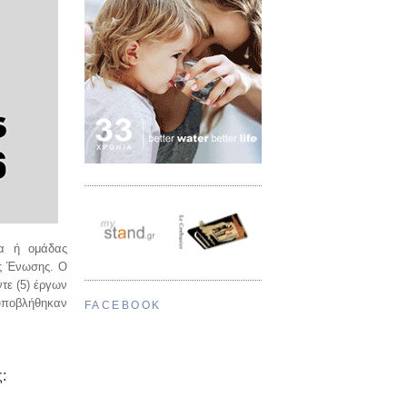
να ή ομάδας
ής Ένωσης. Ο
τε (5) έργων
υποβλήθηκαν
FACEBOOK
ς: