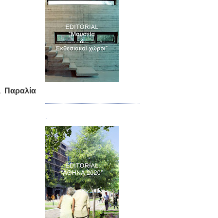
Τεύχος 07
, Παραλία
.