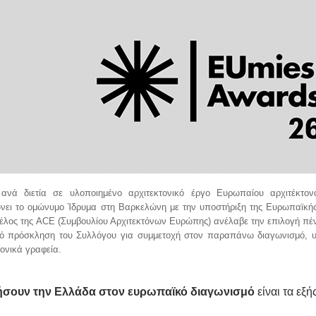
ανά διετία σε υλοποιημένο αρχιτεκτονικό έργο Ευρωπαίου αρχιτέκτο
ώνει το ομώνυμο Ίδρυμα στη Βαρκελώνη με την υποστήριξη της Ευρωπαϊκ
ος της ACE (Συμβουλίου Αρχιτεκτόνων Ευρώπης) ανέλαβε την επιλογή πέν
 πρόσκληση του Συλλόγου για συμμετοχή στον παραπάνω διαγωνισμό, 
ονικά γραφεία.
ουν την Ελλάδα στον ευρωπαϊκό διαγωνισμό
είναι τα εξή