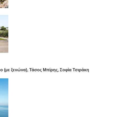
ρο (με ξενώνα), Τάσος Μπίρης, Σοφία Τσιράκη