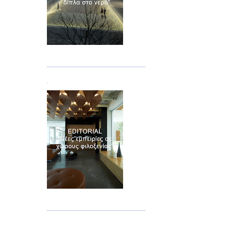
Τεύχος 02
.
Τεύχος 03
.