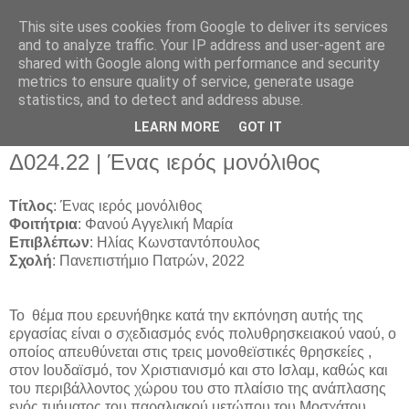
This site uses cookies from Google to deliver its services
and to analyze traffic. Your IP address and user-agent are
shared with Google along with performance and security
metrics to ensure quality of service, generate usage
▼
statistics, and to detect and address abuse.
▼
LEARN MORE
GOT IT
Δ024.22 | Ένας ιερός μονόλιθος
Τίτλος
: Ένας ιερός μονόλιθος
Φοιτήτρια
: Φανού Αγγελική Μαρία
Επιβλέπων
: Ηλίας Κωνσταντόπουλος
Σχολή
: Πανεπιστήμιο Πατρών,
2022
Το
θέμα που ερευνήθηκε κατά την εκπόνηση αυτής της
εργασίας είναι ο σχεδιασμός ενός πολυθρησκειακού ναού, ο
οποίος απευθύνεται στις τρεις μονοθεϊστικές θρησκείες ,
στον Ιουδαϊσμό, τον Χριστιανισμό και στο Ισλαμ, καθώς και
του περιβάλλοντος χώρου του στο πλαίσιο της ανάπλασης
ενός τμήματος του παραλιακού μετώπου του Μοσχάτου.