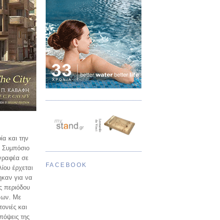
ία και την
ς Συμπόσιο
γγραφέα σε
FACEBOOK
ίου έρχεται
ηκαν για να
ς περιόδου
νων. Με
τονιές και
πόψεις της