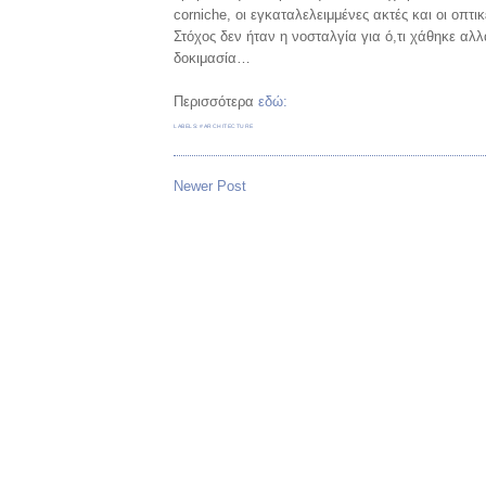
corniche, οι εγκαταλελειμμένες ακτές και οι οπτ
Στόχος δεν ήταν η νοσταλγία για ό,τι χάθηκε α
δοκιμασία…
Περισσότερα
εδώ:
LABELS:
#ARCHITECTURE
Newer Post