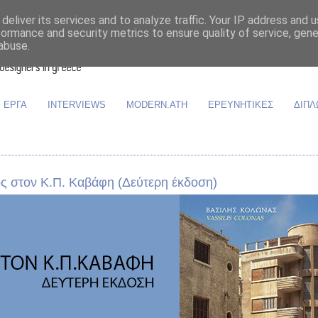
deliver its services and to analyze traffic. Your IP address and 
formance and security metrics to ensure quality of service, gen
abuse.
ΕΡΓΑ
INTERVIEWS
MODERN.ATH
ΕΡΕΥΝΗΤΙΚΕΣ
ΔΙΠΛ
ος στον Κ.Π. Καβάφη (Δεύτερη έκδοση)