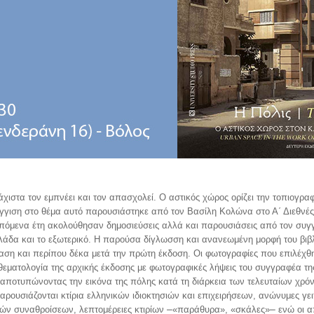
χιστα τον εμπνέει και τον απασχολεί. Ο αστικός χώρος ορίζει την τοπιογραφ
έγγιση στο θέμα αυτό παρουσιάστηκε από τον Βασίλη Κολώνα στο Α΄ Διεθνέ
 επόμενα έτη ακολούθησαν δημοσιεύσεις αλλά και παρουσιάσεις από τον συ
λλάδα και το εξωτερικό. Η παρούσα δίγλωσση και ανανεωμένη μορφή του βιβλ
αση και περίπου δέκα μετά την πρώτη έκδοση. Οι φωτογραφίες που επιλέχθ
θεματολογία της αρχικής έκδοσης με φωτογραφικές λήψεις του συγγραφέα τη
ο αποτυπώνοντας την εικόνα της πόλης κατά τη διάρκεια των τελευταίων χρό
αρουσιάζονται κτίρια ελληνικών ιδιοκτησιών και επιχειρήσεων, ανώνυμες γει
κών συναθροίσεων, λεπτομέρειες κτιρίων ⎼«παράθυρα», «σκάλες»⎼ ενώ οι α