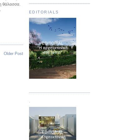
τη θάλασσα.
ό
EDITORIALS
Older Post
Τεύχος 01
.