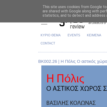
This site uses cookies from Google to 
are shared with Google along with per
statistics, and to detect and address 
ΚΥΡΙΟ ΘΕΜΑ
EVENTS
ΚΕΙΜΕΝΑ
CONTACT
ΒΚ002.26 | Η Πόλις Ο αστικός χώρ