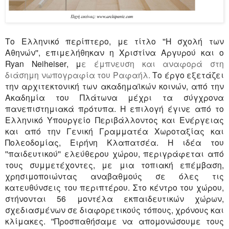
Το Ελληνικό περίπτερο, με τίτλο ''Η σχολή των
Αθηνών'', επιμελήθηκαν η Χριστίνα Αργυρού και ο
Ryan
Neiheiser
, μ
ε έμπνευση και αναφορά στη
διάσημη νωπογραφία του Ραφαήλ.
Το έργο εξετάζει
την αρχιτεκτονική των ακαδημαϊκών κοινών, από την
Ακαδημία του Πλάτωνα μέχρι τα σύγχρονα
πανεπιστημιακά πρότυπα. Η επιλογή έγινε από το
Ελληνικό Υπουργείο Περιβάλλοντος και Ενέργειας
και από την Γενική Γραμματέα Χωροταξίας και
Πολεοδομίας, Ειρήνη Κλαπατσέα. Η ιδέα του
''παιδευτικού'' ελεύθερου χώρου, περιγράφεται από
τους συμμετέχοντες, με μια τοπιακή επέμβαση,
χρησιμοποιώντας αναβαθμούς σε όλες τις
κατευθύνσεις του περιπτέρου. Στο κέντρο του χώρου,
στήνονται 56 μοντέλα εκπαιδευτικών χώρων,
σχεδιασμένων σε διαφορετικούς τόπους, χρόνους και
κλίμακες. ''Προσπαθήσαμε να απομονώσουμε τους