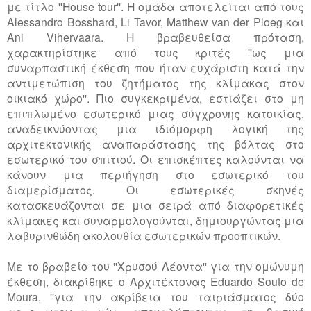
με τίτλο ''Ηοuse tour''. Η ομάδα αποτελείται από τους
Alessandro Bosshard, Li Tavor, Matthew van der Ploeg και
Ani Vihervaara. Η βραβευθείσα πρόταση,
χαρακτηρίστηκε από τους κριτές ''ως μια
συναρπαστική έκθεση που ήταν ευχάριστη κατά την
αντιμετώπιση του ζητήματος της κλίμακας στον
οικιακό χώρο''. Πιο συγκεκριμένα, εστιάζει στο μη
επιπλωμένο εσωτερικό μιας σύγχρονης κατοικίας,
αναδεικνύοντας μια ιδιόμορφη λογική της
αρχιτεκτονικής αναπαράστασης της βόλτας στο
εσωτερικό του σπιτιού. Οι επισκέπτες καλούνται να
κάνουν μια περιήγηση στο εσωτερικό του
διαμερίσματος. Οι εσωτερικές σκηνές
κατασκευάζονται σε μια σειρά από διαφορετικές
κλίμακες και συναρμολογούνται, δημιουργώντας μια
λαβυρινθώδη ακολουθία εσωτερικών προοπτικών.
Με το βραβείο του ''Χρυσού Λέοντα'' για την ομώνυμη
έκθεση, διακρίθηκε ο Αρχιτέκτονας Eduardo Souto de
Moura, ''για την ακρίβεια του ταιριάσματος δύο