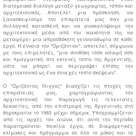
διατομεακό διάλογο μεταξύ γεωγραφίας, τόπου και
αρχιτεκτονικής. Αποτελεί μια πρόσκληση, να
ξανασκεφτούμε την επικράτειά μας σαν μια
συλλογική κατασκευή και να ανακαλύψουμε την
αρχιτεκτονική μέσα από την ικανότητά της να
μεταφέρει μια απροσδόκητη γενναιοδωρία σε κάθε
έργο. Η έννοια του ''Οριζόντιου'', αποτελεί, σύμφωνα
με τους επιμελητές, ''μια συνθήκη τόσο ασαφή όσο
και πραγματική, στo εκτενές τοπίο της Αργεντινής,
ώστε να μπορεί να περιγράψει επίσης την
αρχιτεκτονική ως ένα συνεχές τοπίο σκέψεων''.
Ο ''Οριζόντιος Ίλιγγος'' διασχίζει τις πτυχές της
επικράτειάς μας, χαρτογραφώντας την
αρχιτεκτονική του παραγωγή τις τελευταίες
δεκαετίες, από την επιστροφή της Αργεντινής στη
δημοκρατία το 1983 μέχρι σήμερα. Υπογραμμίζεται
από τις αρχές του αιώνα, ότι αυτή την περίοδο
παρατηρούνται ποικίλα έργα, σε διαφορετικές
κλίμακες και πρόγραμμα σε όλο το μήκος και το