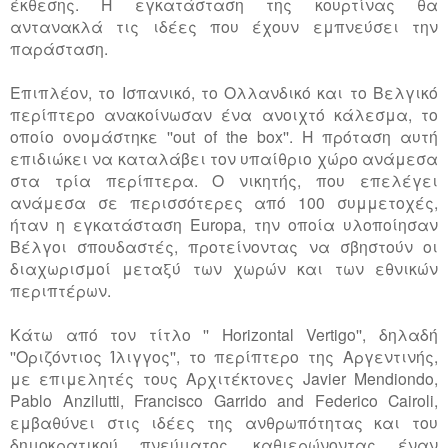
έκθεσης. Η εγκατάσταση της κουρτίνας θα
αντανακλά τις ιδέες που έχουν εμπνεύσει την
παράσταση.
Επιπλέον, το Ισπανικό, το Ολλανδικό και το Βελγικό
περίπτερο ανακοίνωσαν ένα ανοιχτό κάλεσμα, το
οποίο ονομάστηκε ''out of the box''. Η πρόταση αυτή
επιδιώκει να καταλάβει τον υπαίθριο χώρο ανάμεσα
στα τρία περίπτερα. Ο νικητής, που επελέγει
ανάμεσα σε περισσότερες από 100 συμμετοχές,
ήταν η εγκατάσταση Europa, την οποία υλοποίησαν
Βέλγοι σπουδαστές, προτείνοντας να σβηστούν οι
διαχωρισμοί μεταξύ των χωρών και των εθνικών
περιπτέρων.
Κάτω από τον τίτλο '' Horizontal Vertigo'', δηλαδή
''Οριζόντιος Ίλιγγος'', το περίπτερο της Αργεντινής,
με επιμελητές τους Αρχιτέκτονες Javier Mendiondo,
Pablo Anzilutti, Francisco Garrido and Federico Cairoli,
εμβαθύνει στις ιδέες της ανθρωπότητας και του
δημοκρατικού πνεύματος, καθιερώνοντας έναν