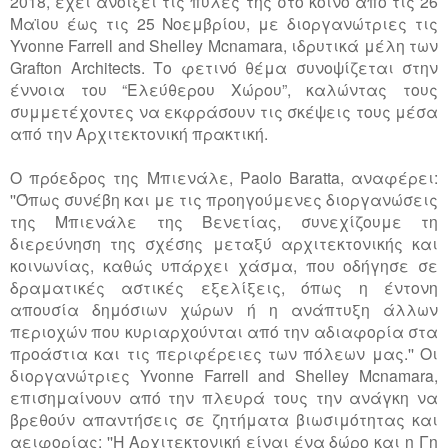
2018, έχει ανοίξει τις πύλες της στο κοινό από τις 26
Μαϊου έως τις 25 Νοεμβρίου, με διοργανώτριες τις
Yvonne Farrell and Shelley Mcnamara, ιδρυτικά μέλη των
Grafton Architects. Το φετινό θέμα συνοψίζεται στην
έννοια του “Ελεύθερου Χώρου”, καλώντας τους
συμμετέχοντες να εκφράσουν τις σκέψεις τους μέσα
από την Αρχιτεκτονική πρακτική.
Ο πρόεδρος της Μπιενάλε, Paolo Baratta, αναφέρει:
''Όπως συνέβη και με τις προηγούμενες διοργανώσεις
της Μπιενάλε της Βενετίας, συνεχίζουμε τη
διερεύνηση της σχέσης μεταξύ αρχιτεκτονικής και
κοινωνίας, καθώς υπάρχει χάσμα, που οδήγησε σε
δραματικές αστικές εξελίξεις, όπως η έντονη
απουσία δημόσιων χώρων ή η ανάπτυξη άλλων
περιοχών που κυριαρχούνται από την αδιαφορία στα
προάστια και τις περιφέρειες των πόλεων μας.'' Oι
διοργανώτριες Yvonne Farrell and Shelley Mcnamara,
επισημαίνουν από την πλευρά τους την ανάγκη να
βρεθούν απαντήσεις σε ζητήματα βιωσιμότητας και
αειφορίας: ''Η Αρχιτεκτονική είναι ένα δώρο και η Γη