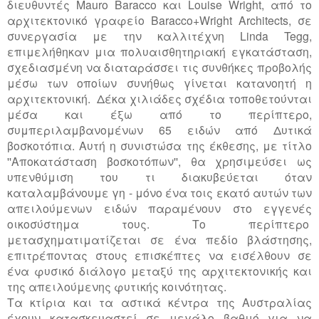
διευθυντές Mauro Baracco και Louise Wright, από το
αρχιτεκτονικό γραφείο Baracco+Wright Architects, σε
συνεργασία με την καλλιτέχνη Linda Tegg,
επιμελήθηκαν μια πολυαισθητηριακή εγκατάσταση,
σχεδιασμένη να διαταράσσει τις συνθήκες προβολής
μέσω των οποίων συνήθως γίνεται κατανοητή η
αρχιτεκτονική. Δέκα χιλιάδες σχέδια τοποθετούνται
μέσα και έξω από το περίπτερο,
συμπεριλαμβανομένων 65 ειδών από Δυτικά
βοσκοτόπια. Αυτή η συνιστώσα της έκθεσης, με τίτλο
''Αποκατάσταση βοσκοτόπων'', θα χρησιμεύσει ως
υπενθύμιση του τι διακυβεύεται όταν
καταλαμβάνουμε γη - μόνο ένα τοις εκατό αυτών των
απειλούμενων ειδών παραμένουν στο εγγενές
οικοσύστημα τους. Το περίπτερο
μετασχηματιματίζεται σε ένα πεδίο βλάστησης,
επιτρέποντας στους επισκέπτες να εισέλθουν σε
ένα φυσικό διάλογο μεταξύ της αρχιτεκτονικής και
της απειλούμενης φυτικής κοινότητας.
Τα κτίρια και τα αστικά κέντρα της Αυστραλίας
έχουν κατασκευαστεί σε μεγάλο βαθμό για να